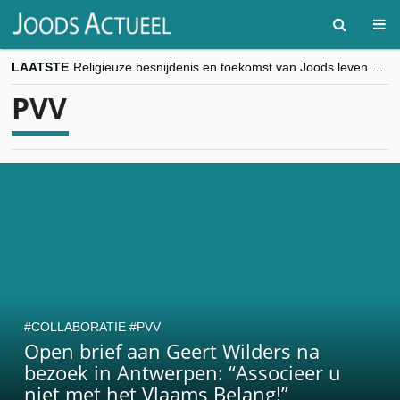
LAATSTE
Religieuze besnijdenis en toekomst van Joods leven centraal tijdens conferentie in Brussel
“Besnijdenisdebat toont hoe moeilijk seculiere Westen minderheden begrijpt”, Jinnih Beels (Vooruit)
PVV
CITYTRIP | ROEMENIË – Boekarest: de verrassing van Oost-Europa
“Vandaag zit elke Jood in België op de beklaagdenbank”
goKosher lanceert nieuwe website en samenwerking met Mishpacha voor kosher travel en simchas wereldwijd
COLLABORATIE
PVV
Open brief aan Geert Wilders na
bezoek in Antwerpen: “Associeer u
niet met het Vlaams Belang!”