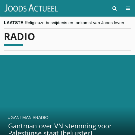
LAATSTE
Religieuze besnijdenis en toekomst van Joods leven centraal tijdens conferentie in Brussel
“Besnijdenisdebat toont hoe moeilijk seculiere Westen minderheden begrijpt”, Jinnih Beels (Vooruit)
RADIO
CITYTRIP | ROEMENIË – Boekarest: de verrassing van Oost-Europa
“Vandaag zit elke Jood in België op de beklaagdenbank”
goKosher lanceert nieuwe website en samenwerking met Mishpacha voor kosher travel en simchas wereldwijd
GANTMAN
RADIO
Gantman over VN stemming voor
Palestijnse staat [beluister]