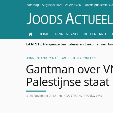
Zaterdag 8 Augustus 2026
·
25 Av, 5786
·
Laatste publicatie:
Do
HOME
BINNENLAND
BUITENLAND
LAATSTE
Religieuze besnijdenis en toekomst van Jood
“Besnijdenisdebat toont hoe moeilijk seculi
CITYTRIP | ROEMENIË – Boekarest: de ver
“Vandaag zit elke Jood in België op de bek
BINNENLAND
ISRAËL
PALESTIJNS CONFLICT
goKosher lanceert nieuwe website en same
Gantman over V
Palestijnse staat 
,
,
30 November 2012
GANTMAN
RADIO
VN