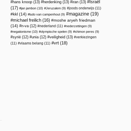
Israël
hans knoop
(13)
herdenking
(13)
iran
(13)
(17)
joods onderwijs
(11)
jan jambon
(10)
Jeruzalem
(9)
magazine
(19)
kkl
(14)
ludo van campenhout
(9)
michael freilich
(16)
moshe aryeh friedman
(14)
n-va
(12)
nederland
(11)
nederzettingen
(9)
negationisme
(10)
olympische spelen
(9)
shimon peres
(9)
veiligheid
(13)
syrië
(12)
unia
(12)
verkiezingen
vrt
(18)
(11)
vlaams belang
(11)