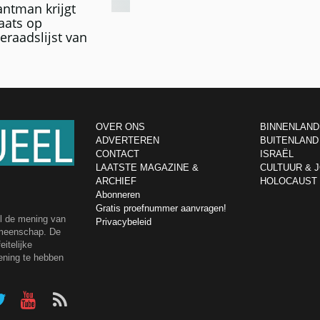
ntman krijgt
laats op
raadslijst van
OVER ONS
BINNENLAND
ADVERTEREN
BUITENLAND
CONTACT
ISRAËL
LAATSTE MAGAZINE &
CULTUUR & 
ARCHIEF
HOLOCAUST
Abonneren
Gratis proefnummer aanvragen!
el de mening van
Privacybeleid
emeenschap. De
itelijke
ening te hebben