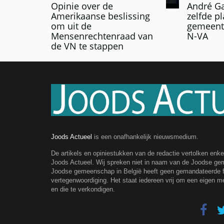
Opinie over de
André Ga
Amerikaanse beslissing
zelfde p
om uit de
gemeente
Mensenrechtenraad van
N-VA
de VN te stappen
Joods Actueel
is een onafhankelijk nieuwsmedium.
De artikels en opiniestukken van de redactie vertolken enk
Joods Actueel. Wij spreken niet in naam van de Joodse g
Joodse gemeenschap in België heeft geen gemandateerde fe
vertegenwoordiging. Het staat iedereen vrij om een eigen m
en die te verkondigen.