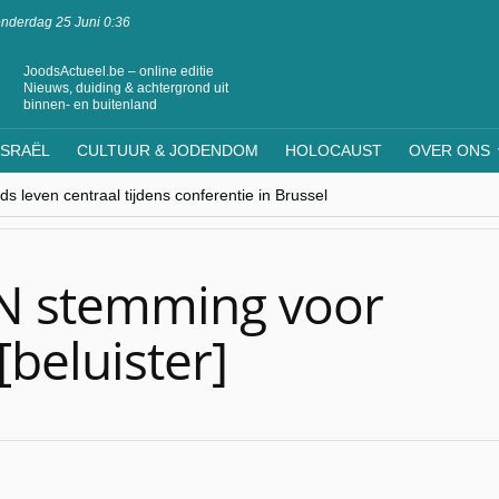
nderdag 25 Juni 0:36
JoodsActueel.be – online editie
Nieuws, duiding & achtergrond uit
binnen- en buitenland
ISRAËL
CULTUUR & JODENDOM
HOLOCAUST
OVER ONS
s leven centraal tijdens conferentie in Brussel
ere Westen minderheden begrijpt”, Jinnih Beels (Vooruit)
rassing van Oost-Europa
laagdenbank”
nwerking met Mishpacha voor kosher travel en simchas wereldwijd
N stemming voor
[beluister]