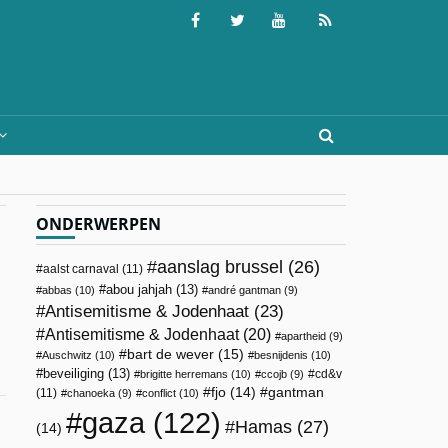
ONDERWERPEN
aanslag brussel
(26)
aalst carnaval
(11)
abou jahjah
(13)
abbas
(10)
andré gantman
(9)
Antisemitisme & Jodenhaat
(23)
Antisemitisme & Jodenhaat
(20)
apartheid
(9)
bart de wever
(15)
Auschwitz
(10)
besnijdenis
(10)
beveiliging
(13)
cd&v
brigitte herremans
(10)
ccojb
(9)
fjo
(14)
gantman
(11)
chanoeka
(9)
conflict
(10)
gaza
(122)
Hamas
(27)
(14)