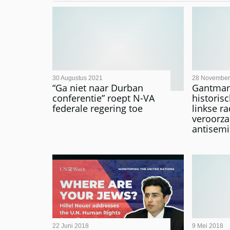
30 Augustus 2021
28 November
“Ga niet naar Durban
Gantman:
conferentie” roept N-VA
historisc
federale regering toe
linkse r
veroorz
antisemi
22 Juni 2018
9 Mei 2018