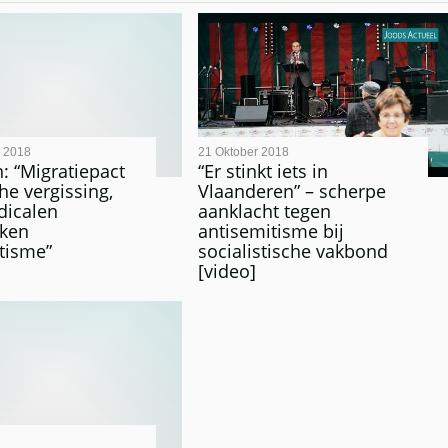
 2018
21 Oktober 2018
 “Migratiepact
“Er stinkt iets in
he vergissing,
Vlaanderen” – scherpe
adicalen
aanklacht tegen
aken
antisemitisme bij
tisme”
socialistische vakbond
[video]