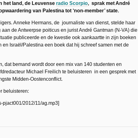
an het land, de Leuvense
radio Scorpio
, sprak met André
pwaardering van Palestina tot ‘non-member’ state.
ligers. Anneke Hermans, de journaliste van dienst, stelde haar
aan de Antwerpse poiticus en jurist André Gantman (N-VA) die
situatie publiceerde en de kwestie ook aankaartte in zijn boeken
 en Israël/Palestina een boek dat hij schreef samen met de
ion, dat bemand wordt door een mix van 140 studenten en
dredacteur Michael Freilich te beluisteren in een gesprek met
gste Midden-Oostenconflict.
 beluisteren:
ds-pjact001/2012/11/ag.mp3]