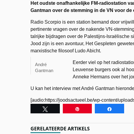
Het oudste onafhankelijke FM-radiostation v
Gantman over de stemming in de VN voor de o
Radio Scorpio is een station bemand door vrijwil
pertinente vragen over de nakende VN-stemming 
talrijke bijdragen over de Palestijns-Israëlische 
Jood zijn is een avontuur, Het Gespleten geweten
marxistische filosoof Ludo Abicht.
Eerder viel op het radiostat
André
Leuvense burgers ook al hoof
Gantman
Anneke Hermans over het jon
U kan het interview met André Gantman hieronder
[audio:https://joodsactueel.be/wp-content/uploa
Tweet
Pin
Share
GERELATEERDE ARTIKELS