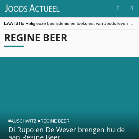
LAATSTE
Religieuze besnijdenis en toekomst van Joods leven centraal tijdens conferentie in Brussel
“Besnijdenisdebat toont hoe moeilijk seculiere Westen minderheden begrijpt”, Jinnih Beels (Vooruit)
REGINE BEER
CITYTRIP | ROEMENIË – Boekarest: de verrassing van Oost-Europa
“Vandaag zit elke Jood in België op de beklaagdenbank”
goKosher lanceert nieuwe website en samenwerking met Mishpacha voor kosher travel en simchas wereldwijd
AUSCHWITZ
REGINE BEER
Di Rupo en De Wever brengen hulde
aan Regine Beer