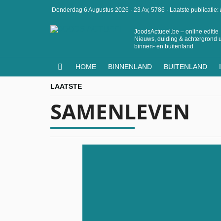
Donderdag 6 Augustus 2026
·
23 Av, 5786
·
Laatste publicatie:
JoodsActueel.be – online editie
Nieuws, duiding & achtergrond u
binnen- en buitenland
HOME
BINNENLAND
BUITENLAND
LAATSTE
SAMENLEVEN