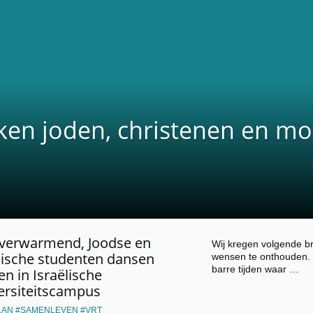
jken joden, christenen en mo
verwarmend, Joodse en
Wij kregen volgende bri
ische studenten dansen
wensen te onthouden. 
barre tijden waar …
n in Israëlische
ersiteitscampus
LAN
SAMENLEVEN
VRT