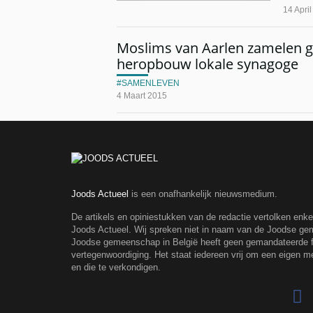
14 Apri
Moslims van Aarlen zamelen g
heropbouw lokale synagoge
SAMENLEVEN
4 Maart 2015
Joods Actueel
is een onafhankelijk nieuwsmedium.
De artikels en opiniestukken van de redactie vertolken enk
Joods Actueel. Wij spreken niet in naam van de Joodse g
Joodse gemeenschap in België heeft geen gemandateerde fe
vertegenwoordiging. Het staat iedereen vrij om een eigen m
en die te verkondigen.