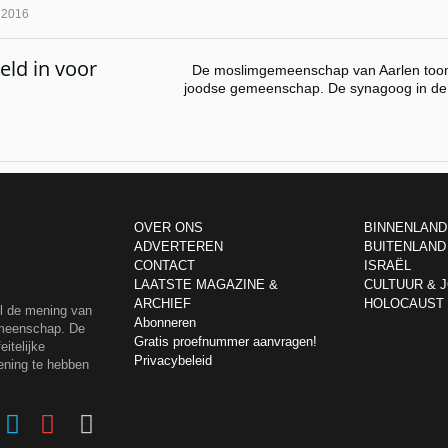
l 2016
eld in voor
De moslimgemeenschap van Aarlen toont 
joodse gemeenschap. De synagoog in de 
OVER ONS
BINNENLAND
ADVERTEREN
BUITENLAND
CONTACT
ISRAËL
LAATSTE MAGAZINE &
CULTUUR & 
ARCHIEF
HOLOCAUST
el de mening van
Abonneren
emeenschap. De
Gratis proefnummer aanvragen!
itelijke
Privacybeleid
ening te hebben