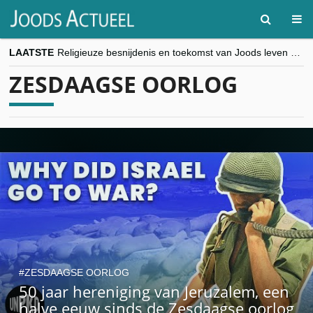
LAATSTE
Religieuze besnijdenis en toekomst van Joods leven centraal tijdens conferentie in Brussel
“Besnijdenisdebat toont hoe moeilijk seculiere Westen minderheden begrijpt”, Jinnih Beels (Vooruit)
ZESDAAGSE OORLOG
CITYTRIP | ROEMENIË – Boekarest: de verrassing van Oost-Europa
“Vandaag zit elke Jood in België op de beklaagdenbank”
goKosher lanceert nieuwe website en samenwerking met Mishpacha voor kosher travel en simchas wereldwijd
ZESDAAGSE OORLOG
50 jaar hereniging van Jeruzalem, een
halve eeuw sinds de Zesdaagse oorlog