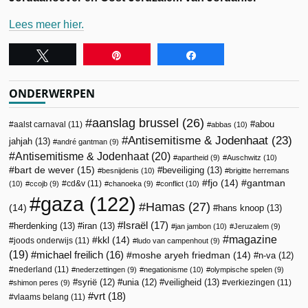
Lees meer hier.
Tweet
Pin
Share
ONDERWERPEN
aanslag brussel
(26)
abou
aalst carnaval
(11)
abbas
(10)
Antisemitisme & Jodenhaat
(23)
jahjah
(13)
andré gantman
(9)
Antisemitisme & Jodenhaat
(20)
apartheid
(9)
Auschwitz
(10)
bart de wever
(15)
beveiliging
(13)
besnijdenis
(10)
brigitte herremans
fjo
(14)
gantman
cd&v
(11)
(10)
ccojb
(9)
chanoeka
(9)
conflict
(10)
gaza
(122)
Hamas
(27)
(14)
hans knoop
(13)
Israël
(17)
herdenking
(13)
iran
(13)
jan jambon
(10)
Jeruzalem
(9)
magazine
kkl
(14)
joods onderwijs
(11)
ludo van campenhout
(9)
(19)
michael freilich
(16)
moshe aryeh friedman
(14)
n-va
(12)
nederland
(11)
nederzettingen
(9)
negationisme
(10)
olympische spelen
(9)
veiligheid
(13)
syrië
(12)
unia
(12)
verkiezingen
(11)
shimon peres
(9)
vrt
(18)
vlaams belang
(11)