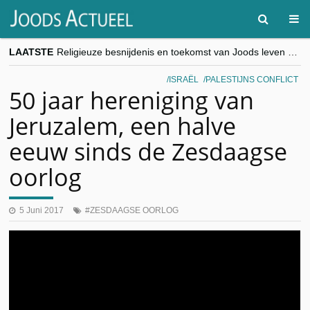
LAATSTE
Religieuze besnijdenis en toekomst van Joods leven centraal tijdens conferentie in Brussel
“Besnijdenisdebat toont hoe moeilijk seculiere Westen minderheden begrijpt”, Jinnih Beels (Vooruit)
CITYTRIP | ROEMENIË – Boekarest: de verrassing van Oost-Europa
ISRAËL
PALESTIJNS CONFLICT
“Vandaag zit elke Jood in België op de beklaagdenbank”
50 jaar hereniging van
goKosher lanceert nieuwe website en samenwerking met Mishpacha voor kosher travel en simchas wereldwijd
Jeruzalem, een halve
eeuw sinds de Zesdaagse
oorlog
5 Juni 2017
ZESDAAGSE OORLOG