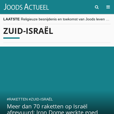
LAATSTE
Religieuze besnijdenis en toekomst van Joods leven centraal tijdens conferentie in Brussel
“Besnijdenisdebat toont hoe moeilijk seculiere Westen minderheden begrijpt”, Jinnih Beels (Vooruit)
ZUID-ISRAËL
CITYTRIP | ROEMENIË – Boekarest: de verrassing van Oost-Europa
“Vandaag zit elke Jood in België op de beklaagdenbank”
goKosher lanceert nieuwe website en samenwerking met Mishpacha voor kosher travel en simchas wereldwijd
RAKETTEN
ZUID-ISRAËL
Meer dan 70 raketten op Israël
afgevuurd; Iron Dome werkte goed