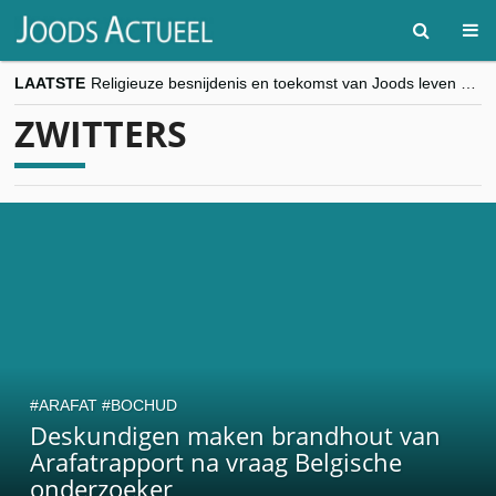
LAATSTE
Religieuze besnijdenis en toekomst van Joods leven centraal tijdens conferentie in Brussel
“Besnijdenisdebat toont hoe moeilijk seculiere Westen minderheden begrijpt”, Jinnih Beels (Vooruit)
ZWITTERS
CITYTRIP | ROEMENIË – Boekarest: de verrassing van Oost-Europa
“Vandaag zit elke Jood in België op de beklaagdenbank”
goKosher lanceert nieuwe website en samenwerking met Mishpacha voor kosher travel en simchas wereldwijd
ARAFAT
BOCHUD
Deskundigen maken brandhout van
Arafatrapport na vraag Belgische
onderzoeker