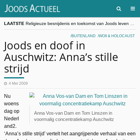
LAATSTE
Religieuze besnijdenis en toekomst van Joods leven centraal tijdens conferentie in Brussel
“Besnijdenisdebat toont hoe moeilijk seculiere Westen minderheden begrijpt”, Jinnih Beels (Vooruit)
CITYTRIP | ROEMENIË – Boekarest: de verrassing van Oost-Europa
BUITENLAND
WOII & HOLOCAUST
“Vandaag zit elke Jood in België op de beklaagdenbank”
Joods en doof in
goKosher lanceert nieuwe website en samenwerking met Mishpacha voor kosher travel en simchas wereldwijd
Auschwitz: Anna’s stille
strijd
4 Mei 2009
Nu
woens
dag op
Anna Vos-van Dam en Tom Linszen in
Nederl
voormalig concentratiekamp Auschwitz
and2.
‘Anna’s stille strijd’ vertelt het aangrijpende verhaal van een