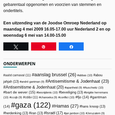
gebarentaal opgenomen en voorzien van stemmen en
ondertitels.
Een uitzending van de Joodse Omroep Nederland op
maandag 4 mei 2009 16.05-17.00 uur Nederland 2 en op
woensdag 6 mei van 14.00-15.00
Tweet
Pin
Share
ONDERWERPEN
aanslag brussel
(26)
abou
aalst carnaval
(11)
abbas
(10)
Antisemitisme & Jodenhaat
(23)
jahjah
(13)
andré gantman
(9)
Antisemitisme & Jodenhaat
(20)
apartheid
(9)
Auschwitz
(10)
bart de wever
(15)
beveiliging
(13)
besnijdenis
(10)
brigitte herremans
fjo
(14)
gantman
cd&v
(11)
(10)
ccojb
(9)
chanoeka
(9)
conflict
(10)
gaza
(122)
Hamas
(27)
(14)
hans knoop
(13)
Israël
(17)
herdenking
(13)
iran
(13)
jan jambon
(10)
Jeruzalem
(9)