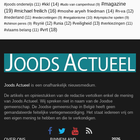
magazine
kkl
(14)
joods onderwijs
(11)
ludo van campenhout
(9)
(19)
michael freilich
(16)
moshe aryeh friedman
(14)
n-va
(12)
nederland
(11)
nederzettingen
(9)
negationisme
(10)
olympische spelen
(9)
veiligheid
(13)
syrië
(12)
unia
(12)
verkiezingen
(11)
shimon peres
(9)
vrt
(18)
vlaams belang
(11)
Joods Actueel
is een onafhankelijk nieuwsmedium.
De artikels en opiniestukken van de redactie vertolken enkel de mening
van Joods Actueel. Wij spreken niet in naam van de Joodse
gemeenschap. De Joodse gemeenschap in België heeft geen
gemandateerde feitelijke vertegenwoordiging. Het staat iedereen vrij om
een eigen mening te hebben en die te verkondigen.
2026
OVER ONS
BINNENLAND