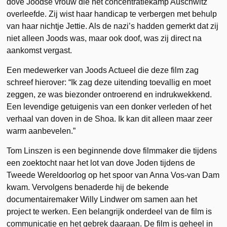
dove Joodse vrouw die het concentratiekamp Auschwitz
overleefde. Zij wist haar handicap te verbergen met behulp
van haar nichtje Jettie. Als de nazi’s hadden gemerkt dat zij
niet alleen Joods was, maar ook doof, was zij direct na
aankomst vergast.
Een medewerker van Joods Actueel die deze film zag
schreef hierover: “Ik zag deze uitending toevallig en moet
zeggen, ze was biezonder ontroerend en indrukwekkend.
Een levendige getuigenis van een donker verleden of het
verhaal van doven in de Shoa. Ik kan dit alleen maar zeer
warm aanbevelen.”
Tom Linszen is een beginnende dove filmmaker die tijdens
een zoektocht naar het lot van dove Joden tijdens de
Tweede Wereldoorlog op het spoor van Anna Vos-van Dam
kwam. Vervolgens benaderde hij de bekende
documentairemaker Willy Lindwer om samen aan het
project te werken. Een belangrijk onderdeel van de film is
communicatie en het gebrek daaraan. De film is geheel in