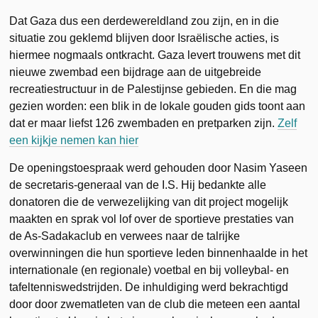
Dat Gaza dus een derdewereldland zou zijn, en in die
situatie zou geklemd blijven door Israëlische acties, is
hiermee nogmaals ontkracht. Gaza levert trouwens met dit
nieuwe zwembad een bijdrage aan de uitgebreide
recreatiestructuur in de Palestijnse gebieden. En die mag
gezien worden: een blik in de lokale gouden gids toont aan
dat er maar liefst 126 zwembaden en pretparken zijn.
Zelf
een kijkje nemen kan hier
De openingstoespraak werd gehouden door Nasim Yaseen
de secretaris-generaal van de I.S. Hij bedankte alle
donatoren die de verwezelijking van dit project mogelijk
maakten en sprak vol lof over de sportieve prestaties van
de As-Sadakaclub en verwees naar de talrijke
overwinningen die hun sportieve leden binnenhaalde in het
internationale (en regionale) voetbal en bij volleybal- en
tafeltenniswedstrijden. De inhuldiging werd bekrachtigd
door door zwematleten van de club die meteen een aantal