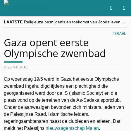
LAATSTE
Religieuze besnijdenis en toekomst van Joods leven centraal tijdens conferentie in Brussel
“Besnijdenisdebat toont hoe moeilijk seculiere Westen minderheden begrijpt”, Jinnih Beels (Vooruit)
CITYTRIP | ROEMENIË – Boekarest: de verrassing van Oost-Europa
ISRAËL
“Vandaag zit elke Jood in België op de beklaagdenbank”
Gaza opent eerste
goKosher lanceert nieuwe website en samenwerking met Mishpacha voor kosher travel en simchas wereldwijd
Olympische zwembad
26 Mei 2010
Op woensdag 19/5 werd in Gaza het eerste Olympische
zwembad ingehuldigd tijdens een plechtigheid die
georganiseerd werd door de IS (Islamic Society) en die
plaats vond op de terreinen van de As-Sadaka sportclub.
Onder de aanwezigen bevonden zich ministers, leden van
de Palestijnse Raad, Islamitische leiders,
regeringsambtenaren naast de clubleden en atleten. Dat
meldt het Palestijns
nieuwsagentschap Ma’an
.