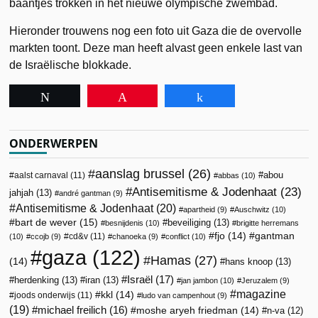
baantjes trokken in het nieuwe olympische zwembad.
Hieronder trouwens nog een foto uit Gaza die de overvolle
markten toont. Deze man heeft alvast geen enkele last van
de Israëlische blokkade.
Tweet
Pin
Share
ONDERWERPEN
aanslag brussel
(26)
abou
aalst carnaval
(11)
abbas
(10)
Antisemitisme & Jodenhaat
(23)
jahjah
(13)
andré gantman
(9)
Antisemitisme & Jodenhaat
(20)
apartheid
(9)
Auschwitz
(10)
bart de wever
(15)
beveiliging
(13)
besnijdenis
(10)
brigitte herremans
fjo
(14)
gantman
cd&v
(11)
(10)
ccojb
(9)
chanoeka
(9)
conflict
(10)
gaza
(122)
Hamas
(27)
(14)
hans knoop
(13)
Israël
(17)
herdenking
(13)
iran
(13)
jan jambon
(10)
Jeruzalem
(9)
magazine
kkl
(14)
joods onderwijs
(11)
ludo van campenhout
(9)
(19)
michael freilich
(16)
moshe aryeh friedman
(14)
n-va
(12)