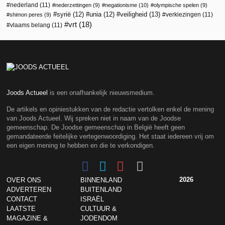
nederland
(11)
nederzettingen
(9)
negationisme
(10)
olympische spelen
(9)
veiligheid
(13)
syrië
(12)
unia
(12)
verkiezingen
(11)
shimon peres
(9)
vrt
(18)
vlaams belang
(11)
Joods Actueel
is een onafhankelijk nieuwsmedium.
De artikels en opiniestukken van de redactie vertolken enkel de mening
van Joods Actueel. Wij spreken niet in naam van de Joodse
gemeenschap. De Joodse gemeenschap in België heeft geen
gemandateerde feitelijke vertegenwoordiging. Het staat iedereen vrij om
een eigen mening te hebben en die te verkondigen.
2026
OVER ONS
BINNENLAND
ADVERTEREN
BUITENLAND
CONTACT
ISRAËL
LAATSTE
CULTUUR &
MAGAZINE &
JODENDOM