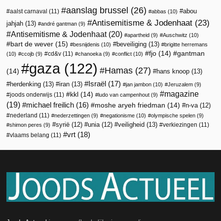
aanslag brussel
(26)
abou
aalst carnaval
(11)
abbas
(10)
Antisemitisme & Jodenhaat
(23)
jahjah
(13)
andré gantman
(9)
Antisemitisme & Jodenhaat
(20)
apartheid
(9)
Auschwitz
(10)
bart de wever
(15)
beveiliging
(13)
besnijdenis
(10)
brigitte herremans
fjo
(14)
gantman
cd&v
(11)
(10)
ccojb
(9)
chanoeka
(9)
conflict
(10)
gaza
(122)
Hamas
(27)
(14)
hans knoop
(13)
Israël
(17)
herdenking
(13)
iran
(13)
jan jambon
(10)
Jeruzalem
(9)
magazine
kkl
(14)
joods onderwijs
(11)
ludo van campenhout
(9)
(19)
michael freilich
(16)
moshe aryeh friedman
(14)
n-va
(12)
nederland
(11)
nederzettingen
(9)
negationisme
(10)
olympische spelen
(9)
veiligheid
(13)
syrië
(12)
unia
(12)
verkiezingen
(11)
shimon peres
(9)
vrt
(18)
vlaams belang
(11)