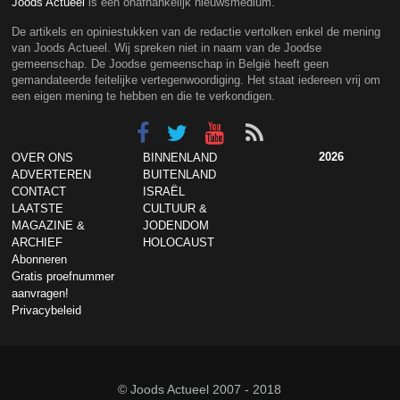
Joods Actueel
is een onafhankelijk nieuwsmedium.
De artikels en opiniestukken van de redactie vertolken enkel de mening
van Joods Actueel. Wij spreken niet in naam van de Joodse
gemeenschap. De Joodse gemeenschap in België heeft geen
gemandateerde feitelijke vertegenwoordiging. Het staat iedereen vrij om
een eigen mening te hebben en die te verkondigen.
2026
OVER ONS
BINNENLAND
ADVERTEREN
BUITENLAND
CONTACT
ISRAËL
LAATSTE
CULTUUR &
MAGAZINE &
JODENDOM
ARCHIEF
HOLOCAUST
Abonneren
Gratis proefnummer
aanvragen!
Privacybeleid
© Joods Actueel 2007 - 2018