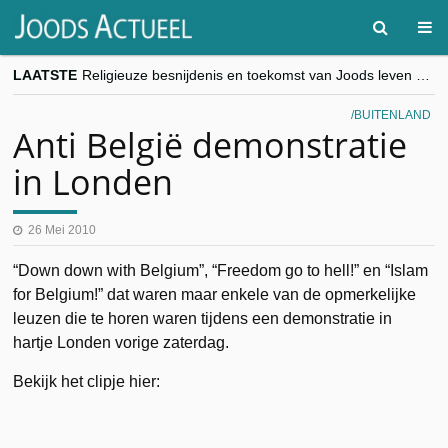
LAATSTE
Religieuze besnijdenis en toekomst van Joods leven centraal tijdens conferentie in Brussel
“Besnijdenisdebat toont hoe moeilijk seculiere Westen minderheden begrijpt”, Jinnih Beels (Vooruit)
CITYTRIP | ROEMENIË – Boekarest: de verrassing van Oost-Europa
BUITENLAND
“Vandaag zit elke Jood in België op de beklaagdenbank”
Anti België demonstratie
goKosher lanceert nieuwe website en samenwerking met Mishpacha voor kosher travel en simchas wereldwijd
in Londen
26 Mei 2010
“Down down with Belgium”, “Freedom go to hell!” en “Islam
for Belgium!” dat waren maar enkele van de opmerkelijke
leuzen die te horen waren tijdens een demonstratie in
hartje Londen vorige zaterdag.
Bekijk het clipje hier: