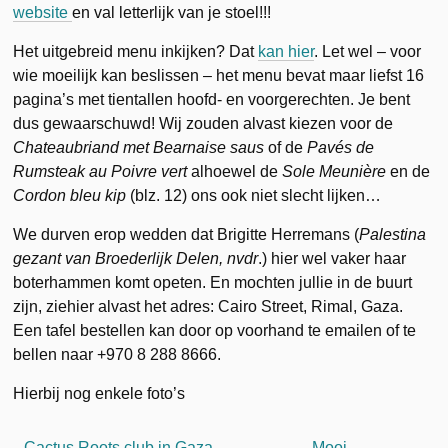
website
en val letterlijk van je stoel!!!
Het uitgebreid menu inkijken? Dat
kan hier
. Let wel – voor
wie moeilijk kan beslissen – het menu bevat maar liefst 16
pagina’s met tientallen hoofd- en voorgerechten. Je bent
dus gewaarschuwd! Wij zouden alvast kiezen voor de
Chateaubriand met Bearnaise saus
of de
Pavés de
Rumsteak au Poivre vert
alhoewel de
Sole Meunière
en de
Cordon bleu kip
(blz. 12) ons ook niet slecht lijken…
We durven erop wedden dat Brigitte Herremans (
Palestina
gezant van Broederlijk Delen, nvdr
.) hier wel vaker haar
boterhammen komt opeten. En mochten jullie in de buurt
zijn, ziehier alvast het adres: Cairo Street, Rimal, Gaza.
Een tafel bestellen kan door op voorhand te emailen of te
bellen naar +970 8 288 8666.
Hierbij nog enkele foto’s
Cactus Roots club in Gaza
Mooi