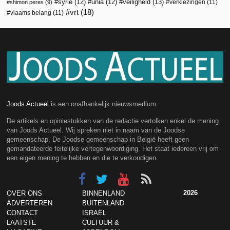
veiligheid
(13)
syrië
(12)
unia
(12)
verkiezingen
(11)
shimon peres
(9)
vrt
(18)
vlaams belang
(11)
Joods Actueel
is een onafhankelijk nieuwsmedium.
De artikels en opiniestukken van de redactie vertolken enkel de mening
van Joods Actueel. Wij spreken niet in naam van de Joodse
gemeenschap. De Joodse gemeenschap in België heeft geen
gemandateerde feitelijke vertegenwoordiging. Het staat iedereen vrij om
een eigen mening te hebben en die te verkondigen.
2026
OVER ONS
BINNENLAND
ADVERTEREN
BUITENLAND
CONTACT
ISRAËL
LAATSTE
CULTUUR &