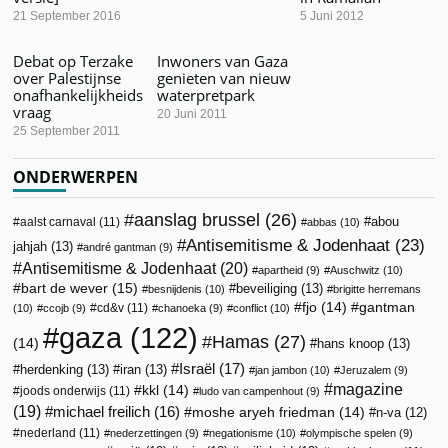
21 September 2016
5 Juni 2012
Debat op Terzake
Inwoners van Gaza
over Palestijnse
genieten van nieuw
onafhankelijkheids
waterpretpark
vraag
20 Juni 2011
25 September 2011
ONDERWERPEN
aanslag brussel
(26)
abou
aalst carnaval
(11)
abbas
(10)
Antisemitisme & Jodenhaat
(23)
jahjah
(13)
andré gantman
(9)
Antisemitisme & Jodenhaat
(20)
apartheid
(9)
Auschwitz
(10)
bart de wever
(15)
beveiliging
(13)
besnijdenis
(10)
brigitte herremans
fjo
(14)
gantman
cd&v
(11)
(10)
ccojb
(9)
chanoeka
(9)
conflict
(10)
gaza
(122)
Hamas
(27)
(14)
hans knoop
(13)
Israël
(17)
herdenking
(13)
iran
(13)
jan jambon
(10)
Jeruzalem
(9)
magazine
kkl
(14)
joods onderwijs
(11)
ludo van campenhout
(9)
(19)
michael freilich
(16)
moshe aryeh friedman
(14)
n-va
(12)
nederland
(11)
nederzettingen
(9)
negationisme
(10)
olympische spelen
(9)