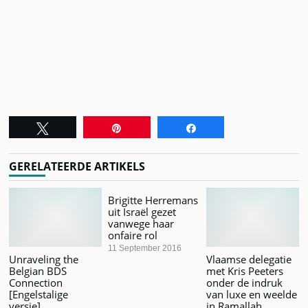
Tweet
Pin
Share
GERELATEERDE ARTIKELS
Brigitte Herremans
uit Israël gezet
vanwege haar
onfaire rol
11 September 2016
Unraveling the
Vlaamse delegatie
Belgian BDS
met Kris Peeters
Connection
onder de indruk
[Engelstalige
van luxe en weelde
versie]
in Ramallah