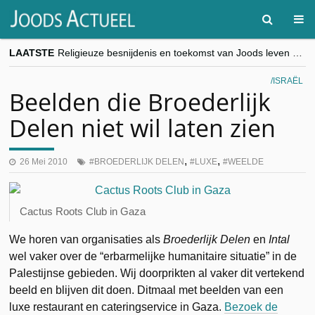
LAATSTE
Religieuze besnijdenis en toekomst van Joods leven centraal tijdens conferentie in Brussel
“Besnijdenisdebat toont hoe moeilijk seculiere Westen minderheden begrijpt”, Jinnih Beels (Vooruit)
CITYTRIP | ROEMENIË – Boekarest: de verrassing van Oost-Europa
ISRAËL
“Vandaag zit elke Jood in België op de beklaagdenbank”
Beelden die Broederlijk
goKosher lanceert nieuwe website en samenwerking met Mishpacha voor kosher travel en simchas wereldwijd
Delen niet wil laten zien
,
,
26 Mei 2010
BROEDERLIJK DELEN
LUXE
WEELDE
Cactus Roots Club in Gaza
We horen van organisaties als
Broederlijk Delen
en
Intal
wel vaker over de “erbarmelijke humanitaire situatie” in de
Palestijnse gebieden. Wij doorprikten al vaker dit vertekend
beeld en blijven dit doen. Ditmaal met beelden van een
luxe restaurant en cateringservice in Gaza.
Bezoek de