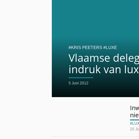
KRIS PEETERS
LUXE
Vlaamse deleg
indruk van lu
5 Juni 2012
In
ni
LU
20 J