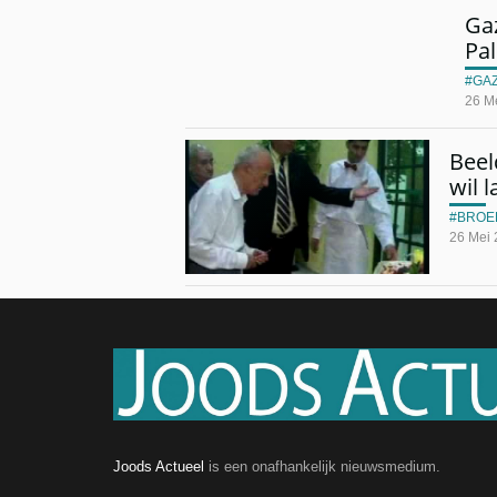
Ga
Pal
GA
26 M
Beel
wil l
BROE
26 Mei
Joods Actueel
is een onafhankelijk nieuwsmedium.