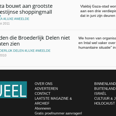
za bouwt aan grootste
Vlakbij Gaza-stad wor
estijnse shoppingmall
aan een drie verdiep
dat in juni zijn deur
ZA
LUXE
WEELDE
ei 2011
den die Broederlijk Delen niet
We horen van organisat
aten zien
en Intal wel vaker over
humanitaire situatie" i
DERLIJK DELEN
LUXE
WEELDE
 2010
OVER ONS
BINNENLAND
ADVERTEREN
BUITENLAND
CONTACT
ISRAËL
LAATSTE MAGAZINE &
CULTUUR & 
ARCHIEF
HOLOCAUST
Abonneren
Gratis proefnummer aanvragen!