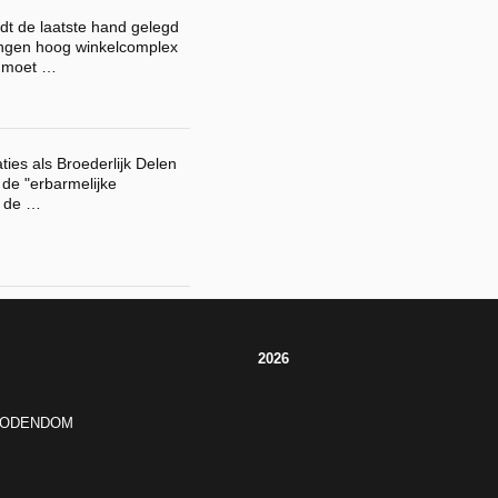
dt de laatste hand gelegd
ingen hoog winkelcomplex
en moet …
ies als Broederlijk Delen
 de "erbarmelijke
n de …
2026
JODENDOM