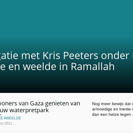
atie met Kris Peeters onder
xe en weelde in Ramallah
woners van Gaza genieten van
Nog meer bewijs dat 
euw waterpretpark
armoedige en trieste 
dan een hetze tegen
XE
WEELDE
uni 2011