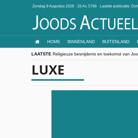
Zondag 9 Augustus 2026
·
26 Av, 5786
·
Laatste publicatie:
Don
HOME
BINNENLAND
BUITENLAND
LAATSTE
Religieuze besnijdenis en toekomst van Jood
“Besnijdenisdebat toont hoe moeilijk seculi
LUXE
CITYTRIP | ROEMENIË – Boekarest: de ver
“Vandaag zit elke Jood in België op de bek
goKosher lanceert nieuwe website en same