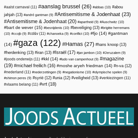
aanslag brussel
(26)
abou
aalst carnaval
(11)
abbas
(10)
Antisemitisme & Jodenhaat
(23)
jahjah
(13)
andré gantman
(9)
Antisemitisme & Jodenhaat
(20)
apartheid
(9)
Auschwitz
(10)
bart de wever
(15)
beveiliging
(13)
besnijdenis
(10)
brigitte herremans
fjo
(14)
gantman
cd&v
(11)
(10)
ccojb
(9)
chanoeka
(9)
conflict
(10)
gaza
(122)
Hamas
(27)
(14)
hans knoop
(13)
Israël
(17)
herdenking
(13)
iran
(13)
jan jambon
(10)
Jeruzalem
(9)
magazine
kkl
(14)
joods onderwijs
(11)
ludo van campenhout
(9)
(19)
michael freilich
(16)
moshe aryeh friedman
(14)
n-va
(12)
nederland
(11)
nederzettingen
(9)
negationisme
(10)
olympische spelen
(9)
veiligheid
(13)
syrië
(12)
unia
(12)
verkiezingen
(11)
shimon peres
(9)
vrt
(18)
vlaams belang
(11)