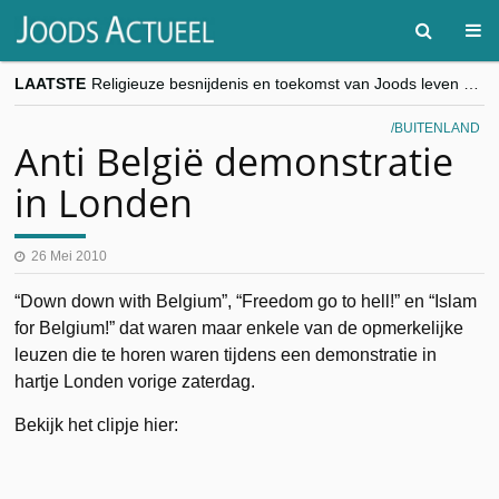
LAATSTE
Religieuze besnijdenis en toekomst van Joods leven centraal tijdens conferentie in Brussel
“Besnijdenisdebat toont hoe moeilijk seculiere Westen minderheden begrijpt”, Jinnih Beels (Vooruit)
CITYTRIP | ROEMENIË – Boekarest: de verrassing van Oost-Europa
BUITENLAND
“Vandaag zit elke Jood in België op de beklaagdenbank”
Anti België demonstratie
goKosher lanceert nieuwe website en samenwerking met Mishpacha voor kosher travel en simchas wereldwijd
in Londen
26 Mei 2010
“Down down with Belgium”, “Freedom go to hell!” en “Islam
for Belgium!” dat waren maar enkele van de opmerkelijke
leuzen die te horen waren tijdens een demonstratie in
hartje Londen vorige zaterdag.
Bekijk het clipje hier: