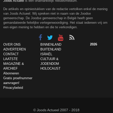
Joods Actueel
is een onafhankelijk nieuwsmedium.
De artikels en opiniestukken van de redactie vertolken enkel de mening
van Joods Actueel. Wij spreken niet in naam van de Joodse
gemeenschap. De Joodse gemeenschap in België heeft geen
gemandateerde feitelijke vertegenwoordiging. Het staat iedereen vrij om
een eigen mening te hebben en die te verkondigen.
2026
OVER ONS
BINNENLAND
ADVERTEREN
BUITENLAND
CONTACT
ISRAËL
LAATSTE
CULTUUR &
MAGAZINE &
JODENDOM
ARCHIEF
HOLOCAUST
Abonneren
Gratis proefnummer
aanvragen!
Privacybeleid
© Joods Actueel 2007 - 2018