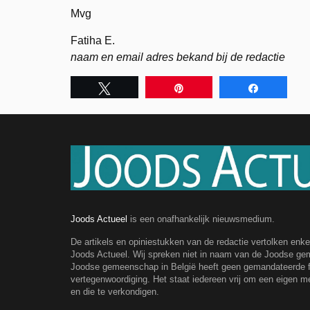
Mvg
Fatiha E.
naam en email adres bekand bij de redactie
Tweet
Pin
Share
Joods Actueel
is een onafhankelijk nieuwsmedium.
De artikels en opiniestukken van de redactie vertolken enk
Joods Actueel. Wij spreken niet in naam van de Joodse g
Joodse gemeenschap in België heeft geen gemandateerde fe
vertegenwoordiging. Het staat iedereen vrij om een eigen m
en die te verkondigen.