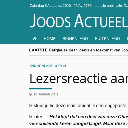
Zaterdag 8 Augustus 2026
·
25 Av, 5786
·
Laatste publicatie:
Do
HOME
BINNENLAND
BUITENLAND
LAATSTE
Religieuze besnijdenis en toekomst van Jood
“Besnijdenisdebat toont hoe moeilijk seculi
CITYTRIP | ROEMENIË – Boekarest: de ver
“Vandaag zit elke Jood in België op de bek
BINNENLAND
OPINIE
goKosher lanceert nieuwe website en same
Lezersreactie aa
14 Januari 2011
Ik stuur jullie deze mail, omdat ik een ongepaste
Ik citeer:
“Het klopt dat een deel van deze Chas
verschillende keren aangeklaagd. Maar deze me