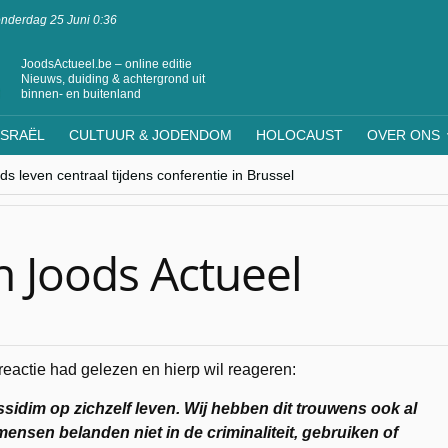
nderdag 25 Juni 0:36
JoodsActueel.be – online editie
Nieuws, duiding & achtergrond uit
binnen- en buitenland
ISRAËL
CULTUUR & JODENDOM
HOLOCAUST
OVER ONS
s leven centraal tijdens conferentie in Brussel
ere Westen minderheden begrijpt”, Jinnih Beels (Vooruit)
rassing van Oost-Europa
laagdenbank”
nwerking met Mishpacha voor kosher travel en simchas wereldwijd
n Joods Actueel
 reactie had gelezen en hierp wil reageren:
sidim op zichzelf leven. Wij hebben dit trouwens ook al
nsen belanden niet in de criminaliteit, gebruiken of