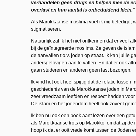
verhandelen geen drugs en helpen mee de ec
overlast en hun aantal is onbeduidend klein.”
Als Marokkaanse moslima voel ik mij beledigd, w
stigmatiseren.
Natuurlijk zal ik het niet ontkennen dat er veel a
bij de geïntegreerde moslims. Ze geven de islam 
de aanvallen t.o.v. joden op straat. Ik kan jullie
andersgelovigen aan te vallen. En dat er ook al
gaan studeren en anderen geen last bezorgen.
Ik vind het ook heel spijtig dat de relatie tussen
geschiedenis van de Marokkaanse joden in Marok
zeer vreedzaam leefden en respect hadden voor elk
De islam en het jodendom heeft ook zoveel geme
Ik ben nu ook een boek aant lezen over een getui
als Marokkaanse trots op Marokko, omdat zij de 
hoop ik dat er ooit vrede komt tussen de Joden e