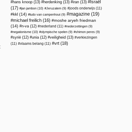
Israël
hans knoop
(13)
herdenking
(13)
iran
(13)
(17)
joods onderwijs
(11)
jan jambon
(10)
Jeruzalem
(9)
magazine
(19)
kkl
(14)
ludo van campenhout
(9)
michael freilich
(16)
moshe aryeh friedman
(14)
n-va
(12)
nederland
(11)
nederzettingen
(9)
negationisme
(10)
olympische spelen
(9)
shimon peres
(9)
veiligheid
(13)
syrië
(12)
unia
(12)
verkiezingen
vrt
(18)
(11)
vlaams belang
(11)
t