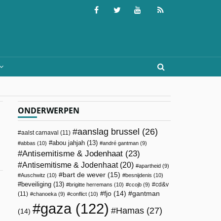
ONDERWERPEN
aanslag brussel
(26)
aalst carnaval
(11)
abou jahjah
(13)
abbas
(10)
andré gantman
(9)
Antisemitisme & Jodenhaat
(23)
Antisemitisme & Jodenhaat
(20)
apartheid
(9)
bart de wever
(15)
Auschwitz
(10)
besnijdenis
(10)
beveiliging
(13)
cd&v
brigitte herremans
(10)
ccojb
(9)
fjo
(14)
gantman
(11)
chanoeka
(9)
conflict
(10)
gaza
(122)
Hamas
(27)
(14)