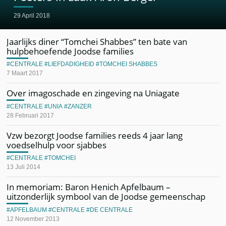
29 April 2018
Jaarlijks diner “Tomchei Shabbes” ten bate van
hulpbehoefende Joodse families
CENTRALE
LIEFDADIGHEID
TOMCHEI SHABBES
7 Maart 2017
Over imagoschade en zingeving na Uniagate
CENTRALE
UNIA
ZANZER
28 Februari 2017
Vzw bezorgt Joodse families reeds 4 jaar lang
voedselhulp voor sjabbes
CENTRALE
TOMCHEI
13 Juli 2014
In memoriam: Baron Henich Apfelbaum –
uitzonderlijk symbool van de Joodse gemeenschap
APFELBAUM
CENTRALE
DE CENTRALE
12 November 2013