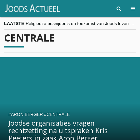
LAATSTE
Religieuze besnijdenis en toekomst van Joods leven centraal tijdens conferentie in Brussel
“Besnijdenisdebat toont hoe moeilijk seculiere Westen minderheden begrijpt”, Jinnih Beels (Vooruit)
CENTRALE
CITYTRIP | ROEMENIË – Boekarest: de verrassing van Oost-Europa
“Vandaag zit elke Jood in België op de beklaagdenbank”
goKosher lanceert nieuwe website en samenwerking met Mishpacha voor kosher travel en simchas wereldwijd
ARON BERGER
CENTRALE
Joodse organisaties vragen
rechtzetting na uitspraken Kris
Peeters in zaak Aron Berger