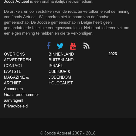
Joods Actueel
is een onafhankelijk nieuwsmedium.
De artikels en opiniestukken van de redactie vertolken enkel de mening
van Joods Actueel. Wij spreken niet in naam van de Joodse
gemeenschap. De Joodse gemeenschap in België heeft geen
gemandateerde feitelijke vertegenwoordiging. Het staat iedereen vrij om
een eigen mening te hebben en die te verkondigen.
2026
OVER ONS
BINNENLAND
ADVERTEREN
BUITENLAND
CONTACT
ISRAËL
LAATSTE
CULTUUR &
MAGAZINE &
JODENDOM
ARCHIEF
HOLOCAUST
Abonneren
Gratis proefnummer
aanvragen!
Privacybeleid
© Joods Actueel 2007 - 2018