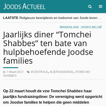
LAATSTE
Religieuze besnijdenis en toekomst van Joods leven centraal tijdens conferentie in Brussel
“Besnijdenisdebat toont hoe moeilijk seculiere Westen minderheden begrijpt”, Jinnih Beels (Vooruit)
CITYTRIP | ROEMENIË – Boekarest: de verrassing van Oost-Europa
BINNENLAND
JOODS BELGIË
“Vandaag zit elke Jood in België op de beklaagdenbank”
Jaarlijks diner “Tomchei
goKosher lanceert nieuwe website en samenwerking met Mishpacha voor kosher travel en simchas wereldwijd
Shabbes” ten bate van
hulpbehoefende Joodse
families
,
,
7 Maart 2017
CENTRALE
LIEFDADIGHEID
TOMCHEI
SHABBES
Op 22 maart houdt de vzw
Tomchei Shabbes
haar
jaarlijks fundraisingdiner. De vereniging werd opgericht
om Joodse families te helpen die geen middelen