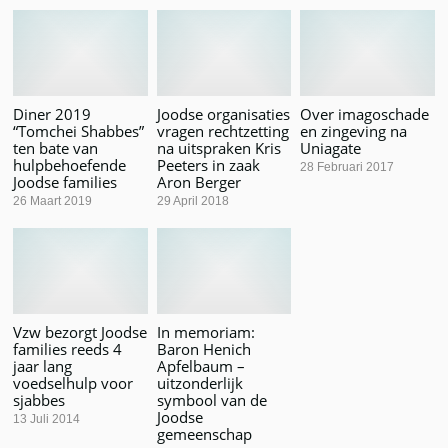
Diner 2019
Joodse organisaties
Over imagoschade
“Tomchei Shabbes”
vragen rechtzetting
en zingeving na
ten bate van
na uitspraken Kris
Uniagate
hulpbehoefende
Peeters in zaak
28 Februari 2017
Joodse families
Aron Berger
26 Maart 2019
29 April 2018
Vzw bezorgt Joodse
In memoriam:
families reeds 4
Baron Henich
jaar lang
Apfelbaum –
voedselhulp voor
uitzonderlijk
sjabbes
symbool van de
Joodse
13 Juli 2014
gemeenschap