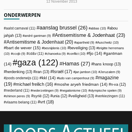
12 November 2013
ONDERWERPEN
aanslag brussel
(26)
abou
aalst carnaval
(11)
abbas
(10)
Antisemitisme & Jodenhaat
(23)
jahjah
(13)
andré gantman
(9)
Antisemitisme & Jodenhaat
(20)
apartheid
(9)
Auschwitz
(10)
bart de wever
(15)
beveiliging
(13)
besnijdenis
(10)
brigitte herremans
fjo
(14)
gantman
cd&v
(11)
(10)
ccojb
(9)
chanoeka
(9)
conflict
(10)
gaza
(122)
Hamas
(27)
(14)
hans knoop
(13)
Israël
(17)
herdenking
(13)
iran
(13)
jan jambon
(10)
Jeruzalem
(9)
magazine
kkl
(14)
joods onderwijs
(11)
ludo van campenhout
(9)
(19)
michael freilich
(16)
moshe aryeh friedman
(14)
n-va
(12)
nederland
(11)
nederzettingen
(9)
negationisme
(10)
olympische spelen
(9)
veiligheid
(13)
syrië
(12)
unia
(12)
verkiezingen
(11)
shimon peres
(9)
vrt
(18)
vlaams belang
(11)