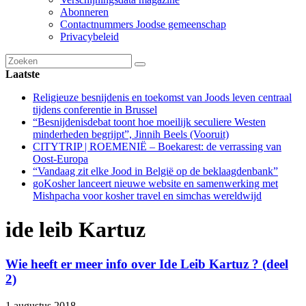
Abonneren
Contactnummers Joodse gemeenschap
Privacybeleid
Laatste
Religieuze besnijdenis en toekomst van Joods leven centraal
tijdens conferentie in Brussel
“Besnijdenisdebat toont hoe moeilijk seculiere Westen
minderheden begrijpt”, Jinnih Beels (Vooruit)
CITYTRIP | ROEMENIË – Boekarest: de verrassing van
Oost-Europa
“Vandaag zit elke Jood in België op de beklaagdenbank”
goKosher lanceert nieuwe website en samenwerking met
Mishpacha voor kosher travel en simchas wereldwijd
ide leib Kartuz
Wie heeft er meer info over Ide Leib Kartuz ? (deel
2)
1 augustus 2018