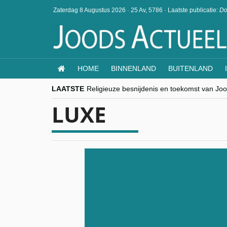
Zaterdag 8 Augustus 2026
·
25 Av, 5786
·
Laatste publicatie:
Do
HOME
BINNENLAND
BUITENLAND
LAATSTE
Religieuze besnijdenis en toekomst van Jood
“Besnijdenisdebat toont hoe moeilijk seculi
LUXE
CITYTRIP | ROEMENIË – Boekarest: de ver
“Vandaag zit elke Jood in België op de bek
goKosher lanceert nieuwe website en same