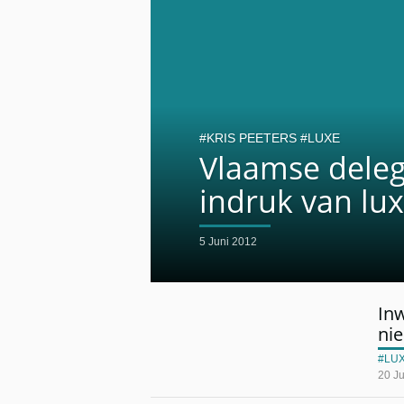
KRIS PEETERS
LUXE
Vlaamse deleg
indruk van lu
5 Juni 2012
In
ni
LU
20 J