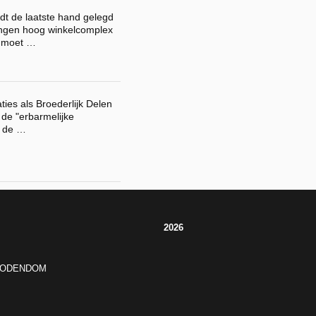
dt de laatste hand gelegd
ingen hoog winkelcomplex
en moet …
ies als Broederlijk Delen
 de "erbarmelijke
n de …
2026
JODENDOM