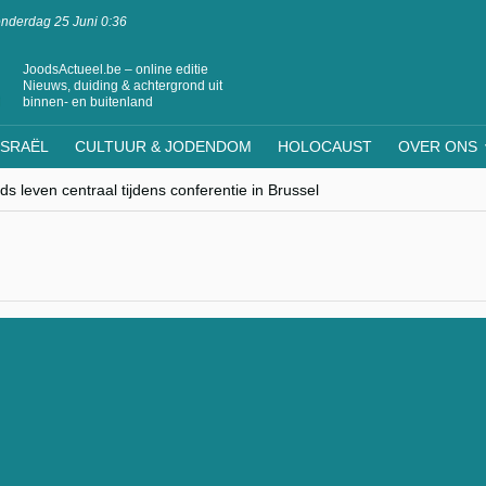
nderdag 25 Juni 0:36
JoodsActueel.be – online editie
Nieuws, duiding & achtergrond uit
binnen- en buitenland
ISRAËL
CULTUUR & JODENDOM
HOLOCAUST
OVER ONS
s leven centraal tijdens conferentie in Brussel
ere Westen minderheden begrijpt”, Jinnih Beels (Vooruit)
rassing van Oost-Europa
laagdenbank”
nwerking met Mishpacha voor kosher travel en simchas wereldwijd