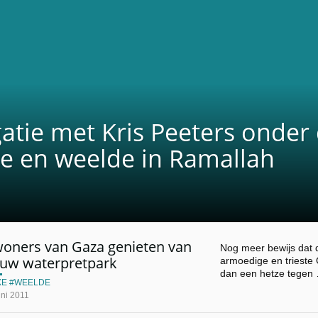
atie met Kris Peeters onder
xe en weelde in Ramallah
woners van Gaza genieten van
Nog meer bewijs dat 
euw waterpretpark
armoedige en trieste 
dan een hetze tegen
XE
WEELDE
uni 2011