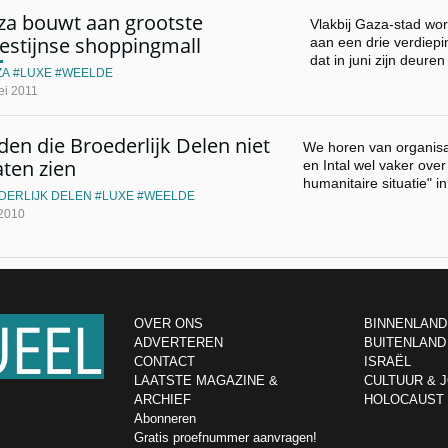
za bouwt aan grootste
Vlakbij Gaza-stad wor
estijnse shoppingmall
aan een drie verdiep
dat in juni zijn deur
ZA
LUXE
WEELDE
ei 2011
den die Broederlijk Delen niet
We horen van organisat
aten zien
en Intal wel vaker over
humanitaire situatie" i
DERLIJK DELEN
LUXE
WEELDE
 2010
OVER ONS
BINNENLAND
ADVERTEREN
BUITENLAND
CONTACT
ISRAËL
LAATSTE MAGAZINE &
CULTUUR & 
ARCHIEF
HOLOCAUST
Abonneren
Gratis proefnummer aanvragen!