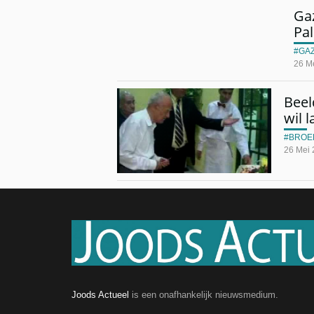
Ga
Pal
GA
26 M
Beel
wil l
BROE
26 Mei
Joods Actueel
is een onafhankelijk nieuwsmedium.