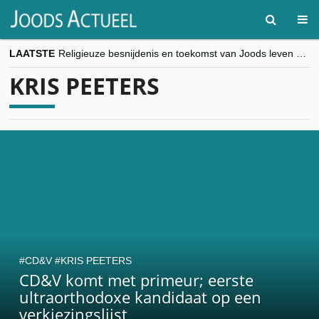
LAATSTE
Religieuze besnijdenis en toekomst van Joods leven centraal tijdens conferentie in Brussel
“Besnijdenisdebat toont hoe moeilijk seculiere Westen minderheden begrijpt”, Jinnih Beels (Vooruit)
KRIS PEETERS
CITYTRIP | ROEMENIË – Boekarest: de verrassing van Oost-Europa
“Vandaag zit elke Jood in België op de beklaagdenbank”
goKosher lanceert nieuwe website en samenwerking met Mishpacha voor kosher travel en simchas wereldwijd
CD&V
KRIS PEETERS
CD&V komt met primeur; eerste
ultraorthodoxe kandidaat op een
verkiezingslijst