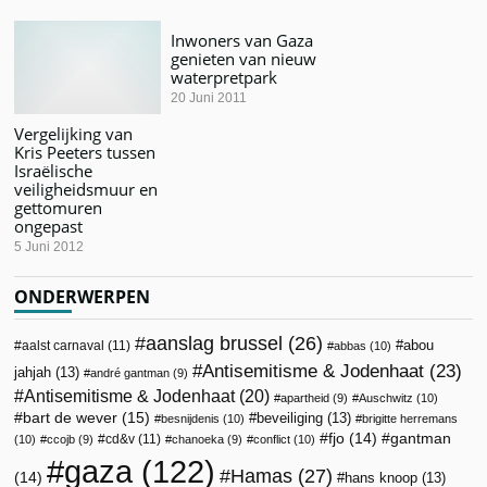
Inwoners van Gaza
genieten van nieuw
waterpretpark
20 Juni 2011
Vergelijking van
Kris Peeters tussen
Israëlische
veiligheidsmuur en
gettomuren
ongepast
5 Juni 2012
ONDERWERPEN
aanslag brussel
(26)
abou
aalst carnaval
(11)
abbas
(10)
Antisemitisme & Jodenhaat
(23)
jahjah
(13)
andré gantman
(9)
Antisemitisme & Jodenhaat
(20)
apartheid
(9)
Auschwitz
(10)
bart de wever
(15)
beveiliging
(13)
besnijdenis
(10)
brigitte herremans
fjo
(14)
gantman
cd&v
(11)
(10)
ccojb
(9)
chanoeka
(9)
conflict
(10)
gaza
(122)
Hamas
(27)
(14)
hans knoop
(13)