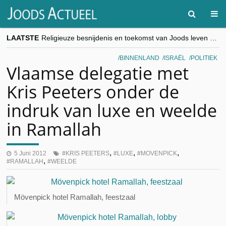
LAATSTE
Religieuze besnijdenis en toekomst van Joods leven centraal tijdens conferentie in Brussel
“Besnijdenisdebat toont hoe moeilijk seculiere Westen minderheden begrijpt”, Jinnih Beels (Vooruit)
CITYTRIP | ROEMENIË – Boekarest: de verrassing van Oost-Europa
BINNENLAND
ISRAËL
POLITIEK
“Vandaag zit elke Jood in België op de beklaagdenbank”
Vlaamse delegatie met
goKosher lanceert nieuwe website en samenwerking met Mishpacha voor kosher travel en simchas wereldwijd
Kris Peeters onder de
indruk van luxe en weelde
in Ramallah
,
,
,
5 Juni 2012
KRIS PEETERS
LUXE
MOVENPICK
,
RAMALLAH
WEELDE
Mövenpick hotel Ramallah, feestzaal