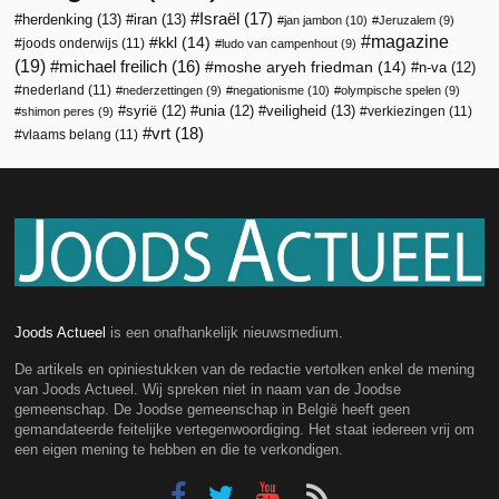
Israël
(17)
herdenking
(13)
iran
(13)
jan jambon
(10)
Jeruzalem
(9)
magazine
kkl
(14)
joods onderwijs
(11)
ludo van campenhout
(9)
(19)
michael freilich
(16)
moshe aryeh friedman
(14)
n-va
(12)
nederland
(11)
nederzettingen
(9)
negationisme
(10)
olympische spelen
(9)
veiligheid
(13)
syrië
(12)
unia
(12)
verkiezingen
(11)
shimon peres
(9)
vrt
(18)
vlaams belang
(11)
Joods Actueel
is een onafhankelijk nieuwsmedium.
De artikels en opiniestukken van de redactie vertolken enkel de mening
van Joods Actueel. Wij spreken niet in naam van de Joodse
gemeenschap. De Joodse gemeenschap in België heeft geen
gemandateerde feitelijke vertegenwoordiging. Het staat iedereen vrij om
een eigen mening te hebben en die te verkondigen.