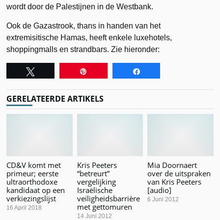
wordt door de Palestijnen in de Westbank.
Ook de Gazastrook, thans in handen van het
extremisitische Hamas, heeft enkele luxehotels,
shoppingmalls en strandbars. Zie hieronder:
Tweet
Pin
Share
GERELATEERDE ARTIKELS
CD&V komt met
Kris Peeters
Mia Doornaert
primeur; eerste
“betreurt”
over de uitspraken
ultraorthodoxe
vergelijking
van Kris Peeters
kandidaat op een
Israëlische
[audio]
verkiezingslijst
veiligheidsbarrière
6 Juni 2012
met gettomuren
16 April 2018
14 Juni 2012