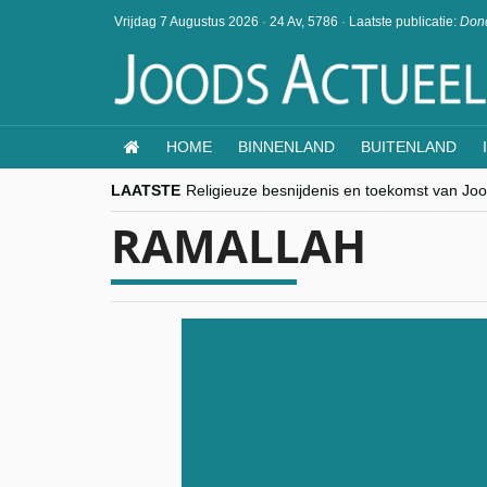
Vrijdag 7 Augustus 2026
·
24 Av, 5786
·
Laatste publicatie:
Dond
HOME
BINNENLAND
BUITENLAND
LAATSTE
Religieuze besnijdenis en toekomst van Jood
“Besnijdenisdebat toont hoe moeilijk seculi
RAMALLAH
CITYTRIP | ROEMENIË – Boekarest: de ver
“Vandaag zit elke Jood in België op de bek
goKosher lanceert nieuwe website en same