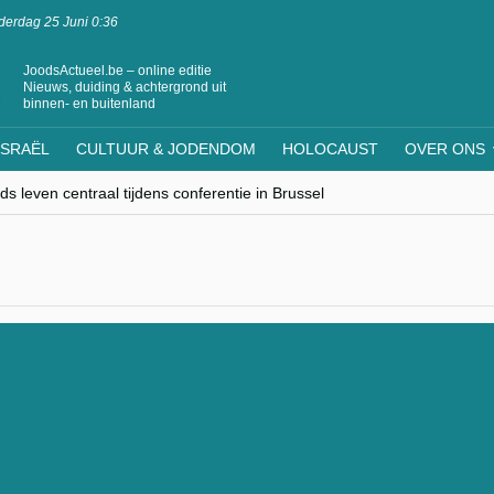
erdag 25 Juni 0:36
JoodsActueel.be – online editie
Nieuws, duiding & achtergrond uit
binnen- en buitenland
ISRAËL
CULTUUR & JODENDOM
HOLOCAUST
OVER ONS
s leven centraal tijdens conferentie in Brussel
ere Westen minderheden begrijpt”, Jinnih Beels (Vooruit)
rassing van Oost-Europa
laagdenbank”
nwerking met Mishpacha voor kosher travel en simchas wereldwijd