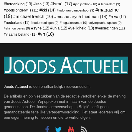
Israël
(17)
herdenking
(13)
iran
(13)
jan jambon
(10)
Jeruzalem
(9)
magazine
kkl
(14)
joods onderwijs
(11)
ludo van campenhout
(9)
(19)
michael freilich
(16)
moshe aryeh friedman
(14)
n-va
(12)
nederland
(11)
nederzettingen
(9)
negationisme
(10)
olympische spelen
(9)
veiligheid
(13)
syrië
(12)
unia
(12)
verkiezingen
(11)
shimon peres
(9)
vrt
(18)
vlaams belang
(11)
Joods Actueel
is een onafhankelijk nieuwsmedium.
De artikels en opiniestukken van de redactie vertolken enkel de mening
van Joods Actueel. Wij spreken niet in naam van de Joodse
gemeenschap. De Joodse gemeenschap in België heeft geen
gemandateerde feitelijke vertegenwoordiging. Het staat iedereen vrij om
een eigen mening te hebben en die te verkondigen.