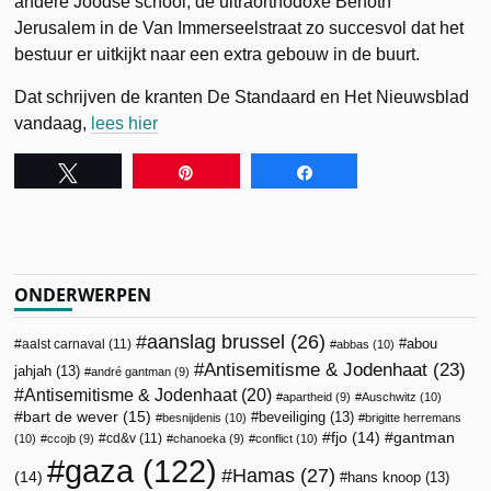
andere Joodse school, de ultraorthodoxe Benoth
Jerusalem in de Van Immerseelstraat zo succesvol dat het
bestuur er uitkijkt naar een extra gebouw in de buurt.
Dat schrijven de kranten De Standaard en Het Nieuwsblad
vandaag,
lees hier
Tweet
Pin
Share
ONDERWERPEN
aanslag brussel
(26)
abou
aalst carnaval
(11)
abbas
(10)
Antisemitisme & Jodenhaat
(23)
jahjah
(13)
andré gantman
(9)
Antisemitisme & Jodenhaat
(20)
apartheid
(9)
Auschwitz
(10)
bart de wever
(15)
beveiliging
(13)
besnijdenis
(10)
brigitte herremans
fjo
(14)
gantman
cd&v
(11)
(10)
ccojb
(9)
chanoeka
(9)
conflict
(10)
gaza
(122)
Hamas
(27)
(14)
hans knoop
(13)