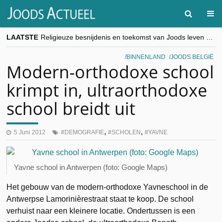
LAATSTE
Religieuze besnijdenis en toekomst van Joods leven centraal tijdens conferentie in Brussel
“Besnijdenisdebat toont hoe moeilijk seculiere Westen minderheden begrijpt”, Jinnih Beels (Vooruit)
CITYTRIP | ROEMENIË – Boekarest: de verrassing van Oost-Europa
BINNENLAND
JOODS BELGIË
“Vandaag zit elke Jood in België op de beklaagdenbank”
Modern-orthodoxe school
goKosher lanceert nieuwe website en samenwerking met Mishpacha voor kosher travel en simchas wereldwijd
krimpt in, ultraorthodoxe
school breidt uit
,
,
5 Juni 2012
DEMOGRAFIE
SCHOLEN
YAVNE
Yavne school in Antwerpen (foto: Google Maps)
Het gebouw van de modern-orthodoxe Yavneschool in de
Antwerpse Lamorinièrestraat staat te koop. De school
verhuist naar een kleinere locatie. Ondertussen is een