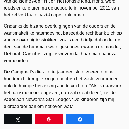
van de kleine Adolf Hitler. Het jongste kind, Hons, werd
reeds enkele uren na de geboorte in november 2011 van
het zelfverklaard nazi-koppel ontnomen.
Ondanks de bizarre overtuigingen van de ouders en de
wansmakelijke naamgeving, baseert de rechtbank zich op
andere overtuiginsstukken, zoals een briefje dat onder de
deur van de buurman werd geschoven waarin de moeder,
Deborah Campbell zegt te vrezen dat haar man haar zal
vermoorden.
De Campbell’s die al drie jaar een strijd voeren om het
hoederecht terug te krijgen hebben het vaste voornemen
ook de huidige beslissing aan te vechten. “Als ik daarvoor
het nazisme moet opgeven, dan zal ik dat doen”, zei de
vader aan Newark’s Star-Ledger. “De kinderen zijn mij
dierbaarder dan om het even wat.”
Tweet
Pin
Share