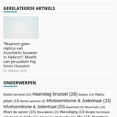
GERELATEERDE ARTIKELS
“Waarom geen
replica van
Auschwitz bouwen
in Hebron”: Moefti
van Jeruzalem Haj
Amin Husseini
21 Oktober 2015
ONDERWERPEN
aanslag brussel
(26)
abou
aalst carnaval
(11)
abbas
(10)
Antisemitisme & Jodenhaat
(23)
jahjah
(13)
andré gantman
(9)
Antisemitisme & Jodenhaat
(20)
apartheid
(9)
Auschwitz
(10)
bart de wever
(15)
beveiliging
(13)
besnijdenis
(10)
brigitte herremans
fjo
(14)
gantman
cd&v
(11)
(10)
ccojb
(9)
chanoeka
(9)
conflict
(10)