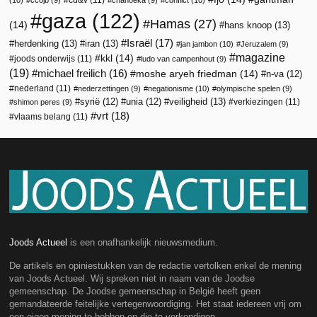
gaza
(122)
Hamas
(27)
(14)
hans knoop
(13)
Israël
(17)
herdenking
(13)
iran
(13)
jan jambon
(10)
Jeruzalem
(9)
magazine
kkl
(14)
joods onderwijs
(11)
ludo van campenhout
(9)
(19)
michael freilich
(16)
moshe aryeh friedman
(14)
n-va
(12)
nederland
(11)
nederzettingen
(9)
negationisme
(10)
olympische spelen
(9)
veiligheid
(13)
syrië
(12)
unia
(12)
verkiezingen
(11)
shimon peres
(9)
vrt
(18)
vlaams belang
(11)
Joods Actueel
is een onafhankelijk nieuwsmedium.
De artikels en opiniestukken van de redactie vertolken enkel de mening
van Joods Actueel. Wij spreken niet in naam van de Joodse
gemeenschap. De Joodse gemeenschap in België heeft geen
gemandateerde feitelijke vertegenwoordiging. Het staat iedereen vrij om
een eigen mening te hebben en die te verkondigen.