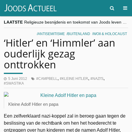
LAATSTE
Religieuze besnijdenis en toekomst van Joods leven centraal tijdens conferentie in Brussel
“Besnijdenisdebat toont hoe moeilijk seculiere Westen minderheden begrijpt”, Jinnih Beels (Vooruit)
CITYTRIP | ROEMENIË – Boekarest: de verrassing van Oost-Europa
ANTISEMITISME
BUITENLAND
WOII & HOLOCAUST
“Vandaag zit elke Jood in België op de beklaagdenbank”
‘Hitler’ en ‘Himmler’ aan
goKosher lanceert nieuwe website en samenwerking met Mishpacha voor kosher travel en simchas wereldwijd
ouderlijk gezag
onttrokken
,
,
,
5 Juni 2012
CAMPBELL
KLEINE HITLER
NAZI'S
SWASTIKA
Kleine Adolf Hitler en papa
Een zelfverklaard nazi-koppel zal in beroep gaan tegen de
beslissing van de rechtbank om hen het hoederecht te
ontzeggen over hun kinderen met de namen Adolf Hitler,