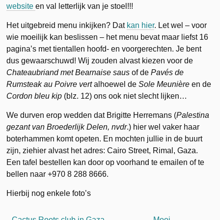
website
en val letterlijk van je stoel!!!
Het uitgebreid menu inkijken? Dat
kan hier
. Let wel – voor
wie moeilijk kan beslissen – het menu bevat maar liefst 16
pagina’s met tientallen hoofd- en voorgerechten. Je bent
dus gewaarschuwd! Wij zouden alvast kiezen voor de
Chateaubriand met Bearnaise saus
of de
Pavés de
Rumsteak au Poivre vert
alhoewel de
Sole Meunière
en de
Cordon bleu kip
(blz. 12) ons ook niet slecht lijken…
We durven erop wedden dat Brigitte Herremans (
Palestina
gezant van Broederlijk Delen, nvdr
.) hier wel vaker haar
boterhammen komt opeten. En mochten jullie in de buurt
zijn, ziehier alvast het adres: Cairo Street, Rimal, Gaza.
Een tafel bestellen kan door op voorhand te emailen of te
bellen naar +970 8 288 8666.
Hierbij nog enkele foto’s
Cactus Roots club in Gaza
Mooi