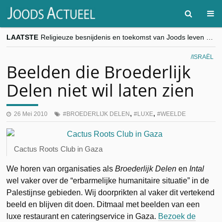
LAATSTE
Religieuze besnijdenis en toekomst van Joods leven centraal tijdens conferentie in Brussel
“Besnijdenisdebat toont hoe moeilijk seculiere Westen minderheden begrijpt”, Jinnih Beels (Vooruit)
CITYTRIP | ROEMENIË – Boekarest: de verrassing van Oost-Europa
ISRAËL
“Vandaag zit elke Jood in België op de beklaagdenbank”
Beelden die Broederlijk
goKosher lanceert nieuwe website en samenwerking met Mishpacha voor kosher travel en simchas wereldwijd
Delen niet wil laten zien
,
,
26 Mei 2010
BROEDERLIJK DELEN
LUXE
WEELDE
Cactus Roots Club in Gaza
We horen van organisaties als
Broederlijk Delen
en
Intal
wel vaker over de “erbarmelijke humanitaire situatie” in de
Palestijnse gebieden. Wij doorprikten al vaker dit vertekend
beeld en blijven dit doen. Ditmaal met beelden van een
luxe restaurant en cateringservice in Gaza.
Bezoek de