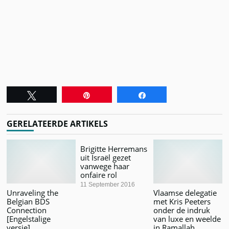
Tweet
Pin
Share
GERELATEERDE ARTIKELS
Brigitte Herremans
uit Israël gezet
vanwege haar
onfaire rol
11 September 2016
Unraveling the
Vlaamse delegatie
Belgian BDS
met Kris Peeters
Connection
onder de indruk
[Engelstalige
van luxe en weelde
versie]
in Ramallah