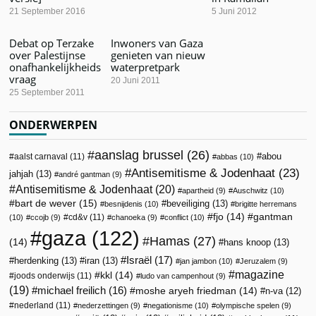
21 September 2016
5 Juni 2012
Debat op Terzake
Inwoners van Gaza
over Palestijnse
genieten van nieuw
onafhankelijkheids
waterpretpark
vraag
20 Juni 2011
25 September 2011
ONDERWERPEN
aanslag brussel
(26)
abou
aalst carnaval
(11)
abbas
(10)
Antisemitisme & Jodenhaat
(23)
jahjah
(13)
andré gantman
(9)
Antisemitisme & Jodenhaat
(20)
apartheid
(9)
Auschwitz
(10)
bart de wever
(15)
beveiliging
(13)
besnijdenis
(10)
brigitte herremans
fjo
(14)
gantman
cd&v
(11)
(10)
ccojb
(9)
chanoeka
(9)
conflict
(10)
gaza
(122)
Hamas
(27)
(14)
hans knoop
(13)
Israël
(17)
herdenking
(13)
iran
(13)
jan jambon
(10)
Jeruzalem
(9)
magazine
kkl
(14)
joods onderwijs
(11)
ludo van campenhout
(9)
(19)
michael freilich
(16)
moshe aryeh friedman
(14)
n-va
(12)
nederland
(11)
nederzettingen
(9)
negationisme
(10)
olympische spelen
(9)