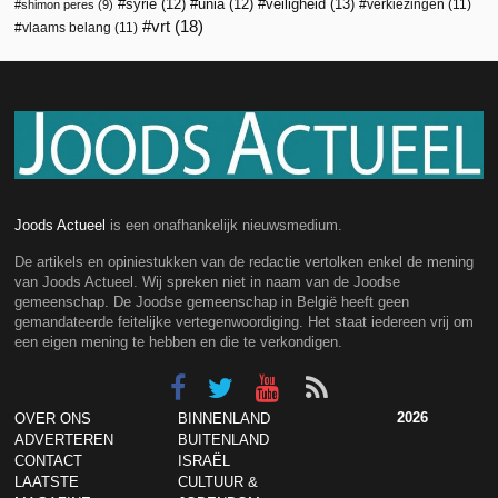
veiligheid
(13)
syrië
(12)
unia
(12)
verkiezingen
(11)
shimon peres
(9)
vrt
(18)
vlaams belang
(11)
Joods Actueel
is een onafhankelijk nieuwsmedium.
De artikels en opiniestukken van de redactie vertolken enkel de mening
van Joods Actueel. Wij spreken niet in naam van de Joodse
gemeenschap. De Joodse gemeenschap in België heeft geen
gemandateerde feitelijke vertegenwoordiging. Het staat iedereen vrij om
een eigen mening te hebben en die te verkondigen.
2026
OVER ONS
BINNENLAND
ADVERTEREN
BUITENLAND
CONTACT
ISRAËL
LAATSTE
CULTUUR &