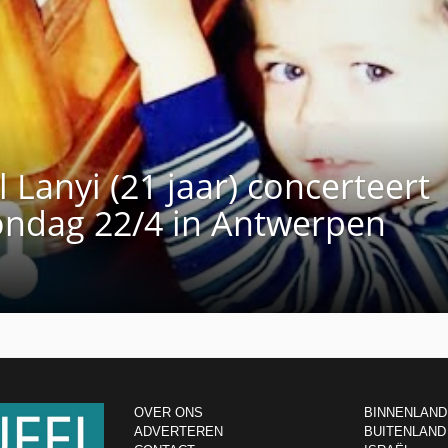
l Lanyi (21 jaar) concerteert
ondag 22/4 in Antwerpen
OVER ONS
BINNENLAND
ADVERTEREN
BUITENLAND