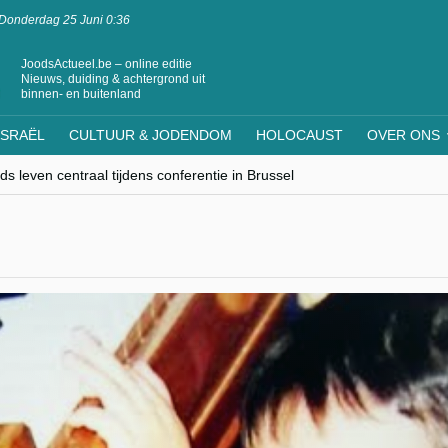
Donderdag 25 Juni 0:36
JoodsActueel.be – online editie
Nieuws, duiding & achtergrond uit
binnen- en buitenland
ISRAËL
CULTUUR & JODENDOM
HOLOCAUST
OVER ONS
s leven centraal tijdens conferentie in Brussel
ere Westen minderheden begrijpt”, Jinnih Beels (Vooruit)
rassing van Oost-Europa
laagdenbank”
nwerking met Mishpacha voor kosher travel en simchas wereldwijd