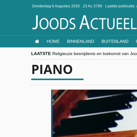
Donderdag 6 Augustus 2026
·
23 Av, 5786
·
Laatste publicatie:
HOME
BINNENLAND
BUITENLAND
LAATSTE
Religieuze besnijdenis en toekomst van Jood
“Besnijdenisdebat toont hoe moeilijk seculi
PIANO
CITYTRIP | ROEMENIË – Boekarest: de ver
“Vandaag zit elke Jood in België op de bek
goKosher lanceert nieuwe website en same