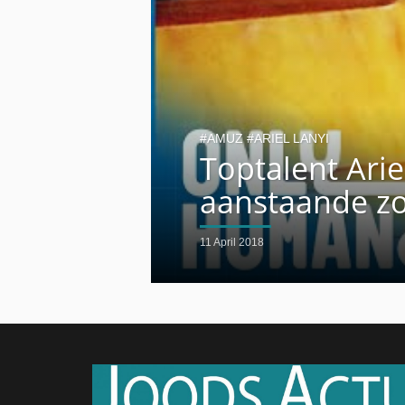
AMUZ
ARIEL LANYI
Toptalent Arie
aanstaande z
11 April 2018