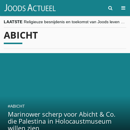
LAATSTE
Religieuze besnijdenis en toekomst van Joods leven centraal tijdens conferentie in Brussel
“Besnijdenisdebat toont hoe moeilijk seculiere Westen minderheden begrijpt”, Jinnih Beels (Vooruit)
ABICHT
CITYTRIP | ROEMENIË – Boekarest: de verrassing van Oost-Europa
“Vandaag zit elke Jood in België op de beklaagdenbank”
goKosher lanceert nieuwe website en samenwerking met Mishpacha voor kosher travel en simchas wereldwijd
ABICHT
Marinower scherp voor Abicht & Co.
die Palestina in Holocaustmuseum
willen zien