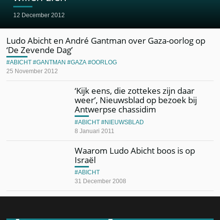
12 December 2012
Ludo Abicht en André Gantman over Gaza-oorlog op
‘De Zevende Dag’
ABICHT
GANTMAN
GAZA
OORLOG
25 November 2012
‘Kijk eens, die zottekes zijn daar
weer’, Nieuwsblad op bezoek bij
Antwerpse chassidim
ABICHT
NIEUWSBLAD
8 Januari 2011
Waarom Ludo Abicht boos is op
Israël
ABICHT
31 December 2008