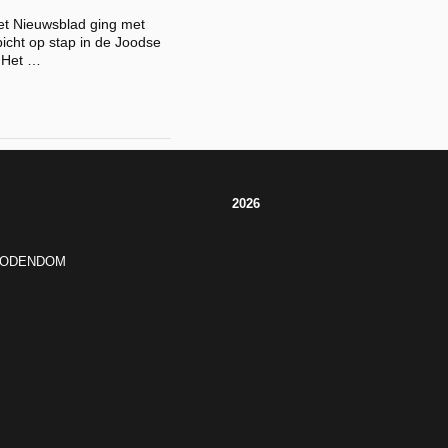
et Nieuwsblad ging met
icht op stap in de Joodse
 Het …
2026
JODENDOM