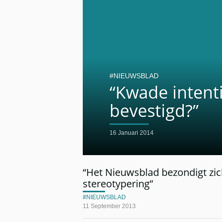
NIEUWSBLAD
“Kwade intent
bevestigd?”
16 Januari 2014
“Het Nieuwsblad bezondigt zic
stereotypering”
NIEUWSBLAD
11 September 2013