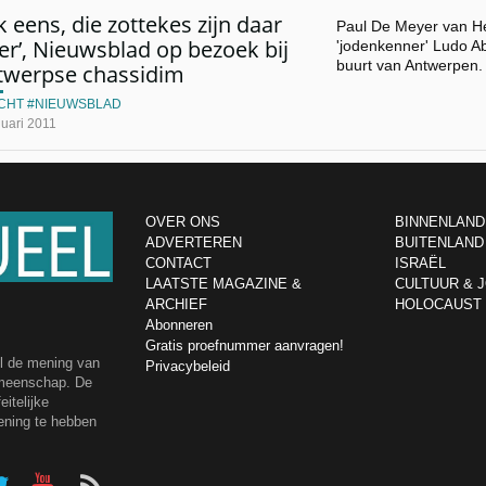
jk eens, die zottekes zijn daar
Paul De Meyer van H
r’, Nieuwsblad op bezoek bij
'jodenkenner' Ludo Ab
buurt van Antwerpen.
twerpse chassidim
CHT
NIEUWSBLAD
uari 2011
OVER ONS
BINNENLAND
ADVERTEREN
BUITENLAND
CONTACT
ISRAËL
LAATSTE MAGAZINE &
CULTUUR & 
ARCHIEF
HOLOCAUST
Abonneren
Gratis proefnummer aanvragen!
el de mening van
Privacybeleid
emeenschap. De
itelijke
ening te hebben