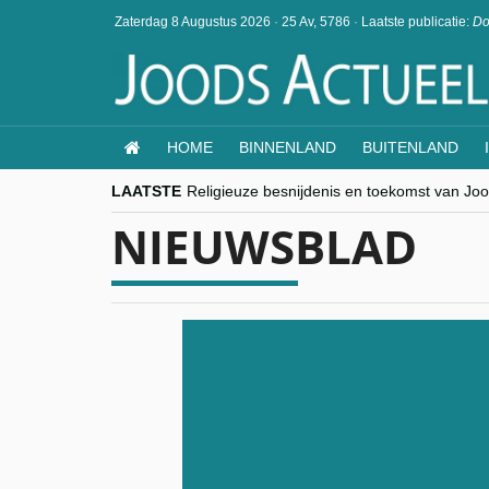
Zaterdag 8 Augustus 2026
·
25 Av, 5786
·
Laatste publicatie:
Do
HOME
BINNENLAND
BUITENLAND
LAATSTE
Religieuze besnijdenis en toekomst van Jood
“Besnijdenisdebat toont hoe moeilijk seculi
NIEUWSBLAD
CITYTRIP | ROEMENIË – Boekarest: de ver
“Vandaag zit elke Jood in België op de bek
goKosher lanceert nieuwe website en same