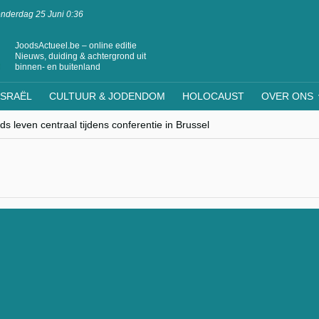
nderdag 25 Juni 0:36
JoodsActueel.be – online editie
Nieuws, duiding & achtergrond uit
binnen- en buitenland
ISRAËL
CULTUUR & JODENDOM
HOLOCAUST
OVER ONS
s leven centraal tijdens conferentie in Brussel
ere Westen minderheden begrijpt”, Jinnih Beels (Vooruit)
rassing van Oost-Europa
laagdenbank”
nwerking met Mishpacha voor kosher travel en simchas wereldwijd