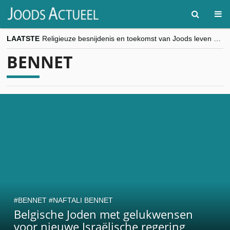
LAATSTE
Religieuze besnijdenis en toekomst van Joods leven centraal tijdens conferentie in Brussel
“Besnijdenisdebat toont hoe moeilijk seculiere Westen minderheden begrijpt”, Jinnih Beels (Vooruit)
BENNET
CITYTRIP | ROEMENIË – Boekarest: de verrassing van Oost-Europa
“Vandaag zit elke Jood in België op de beklaagdenbank”
goKosher lanceert nieuwe website en samenwerking met Mishpacha voor kosher travel en simchas wereldwijd
BENNET
NAFTALI BENNET
Belgische Joden met gelukwensen
voor nieuwe Israëlische regering