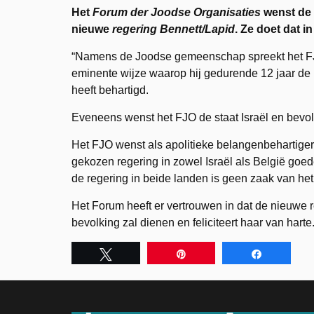
Het
Forum der Joodse Organisaties
wenst de s
nieuwe
regering Bennett/Lapid
. Ze doet dat 
“Namens de Joodse gemeenschap spreekt het FJ
eminente wijze waarop hij gedurende 12 jaar de 
heeft behartigd.
Eveneens wenst het FJO de staat Israël en bev
Het FJO wenst als apolitieke belangenbehartige
gekozen regering in zowel Israël als België goe
de regering in beide landen is geen zaak van he
Het Forum heeft er vertrouwen in dat de nieuwe 
bevolking zal dienen en feliciteert haar van harte.
Tweet
Pin
Share