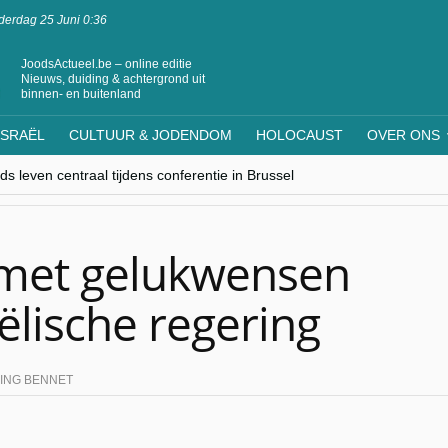
erdag 25 Juni 0:36
JoodsActueel.be – online editie
Nieuws, duiding & achtergrond uit
binnen- en buitenland
ISRAËL
CULTUUR & JODENDOM
HOLOCAUST
OVER ONS
s leven centraal tijdens conferentie in Brussel
ere Westen minderheden begrijpt”, Jinnih Beels (Vooruit)
rassing van Oost-Europa
laagdenbank”
nwerking met Mishpacha voor kosher travel en simchas wereldwijd
 met gelukwensen
ëlische regering
ING BENNET