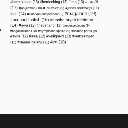
Israël
hans knoop
(13)
herdenking
(13)
iran
(13)
(17)
joods onderwijs
(11)
jan jambon
(10)
Jeruzalem
(9)
magazine
(19)
kkl
(14)
ludo van campenhout
(9)
michael freilich
(16)
moshe aryeh friedman
(14)
n-va
(12)
nederland
(11)
nederzettingen
(9)
a
negationisme
(10)
olympische spelen
(9)
shimon peres
(9)
veiligheid
(13)
syrië
(12)
unia
(12)
verkiezingen
vrt
(18)
(11)
vlaams belang
(11)