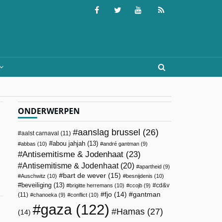
ONDERWERPEN
aanslag brussel
(26)
aalst carnaval
(11)
abou jahjah
(13)
abbas
(10)
andré gantman
(9)
Antisemitisme & Jodenhaat
(23)
Antisemitisme & Jodenhaat
(20)
apartheid
(9)
bart de wever
(15)
Auschwitz
(10)
besnijdenis
(10)
beveiliging
(13)
cd&v
brigitte herremans
(10)
ccojb
(9)
fjo
(14)
gantman
(11)
chanoeka
(9)
conflict
(10)
gaza
(122)
Hamas
(27)
(14)