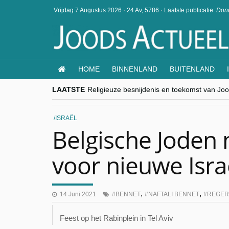
Vrijdag 7 Augustus 2026
·
24 Av, 5786
·
Laatste publicatie:
Dond
HOME
BINNENLAND
BUITENLAND
LAATSTE
Religieuze besnijdenis en toekomst van Jood
“Besnijdenisdebat toont hoe moeilijk seculi
CITYTRIP | ROEMENIË – Boekarest: de ver
“Vandaag zit elke Jood in België op de bek
ISRAËL
goKosher lanceert nieuwe website en same
Belgische Joden
voor nieuwe Isra
,
,
14 Juni 2021
BENNET
NAFTALI BENNET
REGER
Feest op het Rabinplein in Tel Aviv