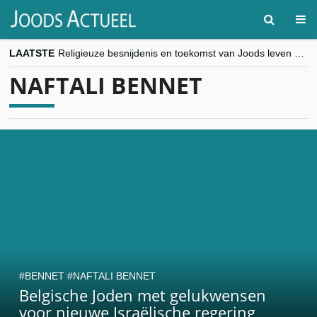
LAATSTE
Religieuze besnijdenis en toekomst van Joods leven centraal tijdens conferentie in Brussel
“Besnijdenisdebat toont hoe moeilijk seculiere Westen minderheden begrijpt”, Jinnih Beels (Vooruit)
NAFTALI BENNET
CITYTRIP | ROEMENIË – Boekarest: de verrassing van Oost-Europa
“Vandaag zit elke Jood in België op de beklaagdenbank”
goKosher lanceert nieuwe website en samenwerking met Mishpacha voor kosher travel en simchas wereldwijd
BENNET
NAFTALI BENNET
Belgische Joden met gelukwensen
voor nieuwe Israëlische regering