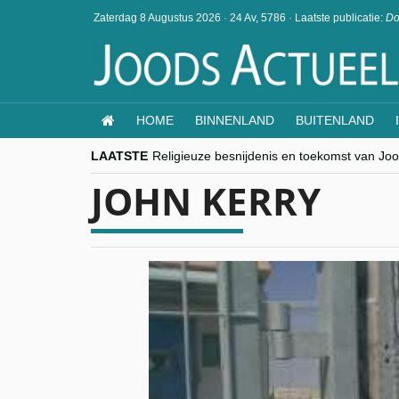
Zaterdag 8 Augustus 2026
·
24 Av, 5786
·
Laatste publicatie:
Do
HOME
BINNENLAND
BUITENLAND
LAATSTE
Religieuze besnijdenis en toekomst van Jood
“Besnijdenisdebat toont hoe moeilijk seculi
JOHN KERRY
CITYTRIP | ROEMENIË – Boekarest: de ver
“Vandaag zit elke Jood in België op de bek
goKosher lanceert nieuwe website en same