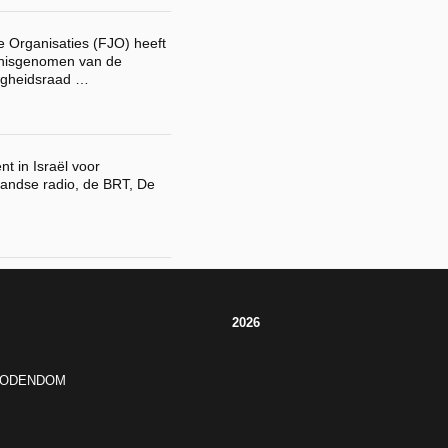
 Organisaties (FJO) heeft
ennisgenomen van de
ligheidsraad …
t in Israël voor
andse radio, de BRT, De
2026
JODENDOM