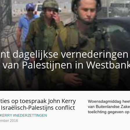
nt dagelijkse vernederingen
 van Palestijnen in Westban
ties op toespraak John Kerry
Woensdagmiddag heeft
Israëlisch-Palestijns conflict
van Buitenlandse Zake
toelichting gegeven o
 KERRY
NEDERZETTINGEN
ember 2016