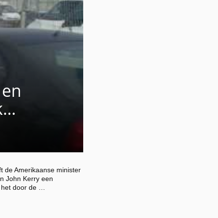
 en
k…
 de Amerikaanse minister
n John Kerry een
p het door de …