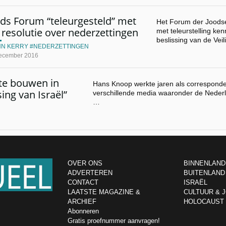
ds Forum “teleurgesteld” met
Het Forum der Joodse
resolutie over nederzettingen
met teleurstelling k
beslissing van de Vei
HN KERRY
NEDERZETTINGEN
ecember 2016
 te bouwen in
Hans Knoop werkte jaren als corresponden
ing van Israël”
verschillende media waaronder de Nederl
…
OVER ONS
BINNENLAND
ADVERTEREN
BUITENLAND
CONTACT
ISRAËL
LAATSTE MAGAZINE &
CULTUUR & 
ARCHIEF
HOLOCAUST
Abonneren
Gratis proefnummer aanvragen!