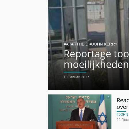
APARTHEID
JOHN KERRY
Reportage too
moeilijkheden
10 Januari 2017
Reac
over 
JOHN
29 Dec