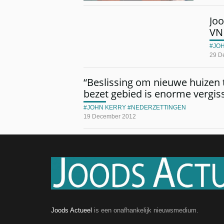
Joo
VN 
JO
29 D
“Beslissing om nieuwe huizen
bezet gebied is enorme vergiss
JOHN KERRY
NEDERZETTINGEN
19 December 2012
Joods Actueel
is een onafhankelijk nieuwsmedium.