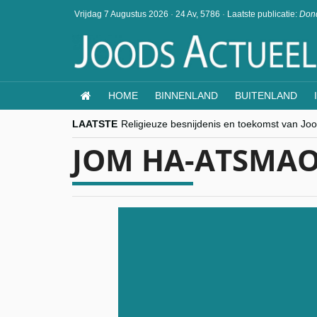
Vrijdag 7 Augustus 2026
·
24 Av, 5786
·
Laatste publicatie:
Dond
HOME
BINNENLAND
BUITENLAND
LAATSTE
Religieuze besnijdenis en toekomst van Jood
“Besnijdenisdebat toont hoe moeilijk seculi
JOM HA-ATSMAO
CITYTRIP | ROEMENIË – Boekarest: de ver
“Vandaag zit elke Jood in België op de bek
goKosher lanceert nieuwe website en same