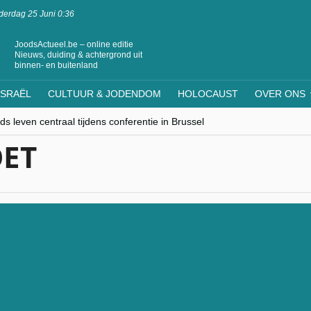
erdag 25 Juni 0:36
JoodsActueel.be – online editie
Nieuws, duiding & achtergrond uit
binnen- en buitenland
ISRAËL
CULTUUR & JODENDOM
HOLOCAUST
OVER ONS
s leven centraal tijdens conferentie in Brussel
ere Westen minderheden begrijpt”, Jinnih Beels (Vooruit)
ET
rassing van Oost-Europa
laagdenbank”
nwerking met Mishpacha voor kosher travel en simchas wereldwijd