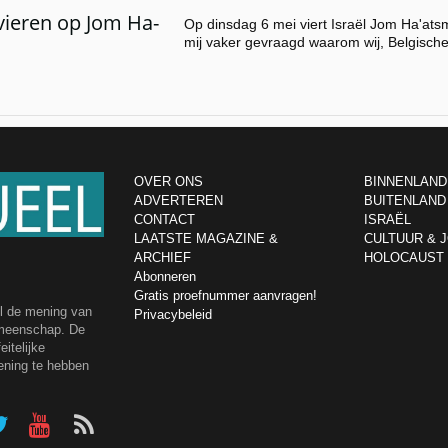
ieren op Jom Ha-
Op dinsdag 6 mei viert Israël Jom Ha'at
mij vaker gevraagd waarom wij, Belgisch
OVER ONS
BINNENLAND
ADVERTEREN
BUITENLAND
CONTACT
ISRAËL
LAATSTE MAGAZINE &
CULTUUR & 
ARCHIEF
HOLOCAUST
Abonneren
Gratis proefnummer aanvragen!
el de mening van
Privacybeleid
emeenschap. De
itelijke
ening te hebben