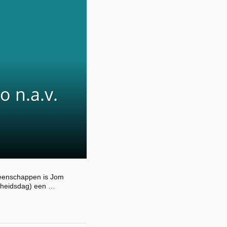
 n.a.v.
meenschappen is Jom
jkheidsdag) een …