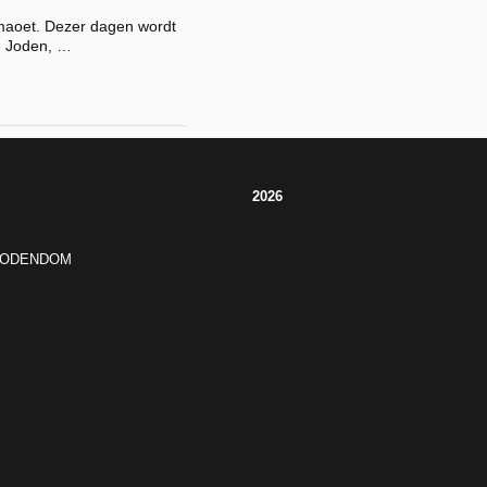
smaoet. Dezer dagen wordt
e Joden, …
2026
JODENDOM