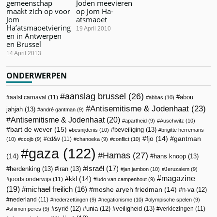
gemeenschap
Joden meevieren
maakt zich op voor
op Jom Ha-
Jom
atsmaoet
Ha’atsmaoetviering
19 April 2010
en in Antwerpen
en Brussel
14 April 2013
ONDERWERPEN
aanslag brussel
(26)
abou
aalst carnaval
(11)
abbas
(10)
Antisemitisme & Jodenhaat
(23)
jahjah
(13)
andré gantman
(9)
Antisemitisme & Jodenhaat
(20)
apartheid
(9)
Auschwitz
(10)
bart de wever
(15)
beveiliging
(13)
besnijdenis
(10)
brigitte herremans
fjo
(14)
gantman
cd&v
(11)
(10)
ccojb
(9)
chanoeka
(9)
conflict
(10)
gaza
(122)
Hamas
(27)
(14)
hans knoop
(13)
Israël
(17)
herdenking
(13)
iran
(13)
jan jambon
(10)
Jeruzalem
(9)
magazine
kkl
(14)
joods onderwijs
(11)
ludo van campenhout
(9)
(19)
michael freilich
(16)
moshe aryeh friedman
(14)
n-va
(12)
nederland
(11)
nederzettingen
(9)
negationisme
(10)
olympische spelen
(9)
veiligheid
(13)
syrië
(12)
unia
(12)
verkiezingen
(11)
shimon peres
(9)