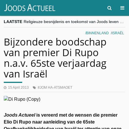
LAATSTE
Religieuze besnijdenis en toekomst van Joods leven centraal tijdens conferentie in Brussel
“Besnijdenisdebat toont hoe moeilijk seculiere Westen minderheden begrijpt”, Jinnih Beels (Vooruit)
CITYTRIP | ROEMENIË – Boekarest: de verrassing van Oost-Europa
BINNENLAND
ISRAËL
“Vandaag zit elke Jood in België op de beklaagdenbank”
Bijzondere boodschap
goKosher lanceert nieuwe website en samenwerking met Mishpacha voor kosher travel en simchas wereldwijd
van premier Di Rupo
n.a.v. 65ste verjaardag
van Israël
15 April 2013
JOM HA-ATSMAOET
Joods Actueel
is vereerd met de wensen die premier
Elio Di Rupo naar aanleiding van de 65ste
Onafhankelijkheidsdag van Israël ter attentie van onze