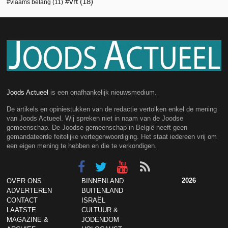
vrt
(18)
vlaams belang
(11)
Joods Actueel
is een onafhankelijk nieuwsmedium.
De artikels en opiniestukken van de redactie vertolken enkel de mening
van Joods Actueel. Wij spreken niet in naam van de Joodse
gemeenschap. De Joodse gemeenschap in België heeft geen
gemandateerde feitelijke vertegenwoordiging. Het staat iedereen vrij om
een eigen mening te hebben en die te verkondigen.
2026
OVER ONS
BINNENLAND
ADVERTEREN
BUITENLAND
CONTACT
ISRAËL
LAATSTE
CULTUUR &
MAGAZINE &
JODENDOM