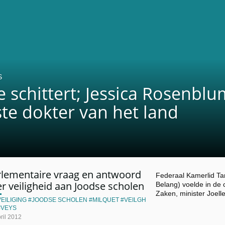
S
 schittert; Jessica Rosenblu
te dokter van het land
rlementaire vraag en antwoord
Federaal Kamerlid T
r veiligheid aan Joodse scholen
Belang) voelde in de
Zaken, minister Joell
EILIGING
JOODSE SCHOLEN
MILQUET
VEILGH
VEYS
ril 2012