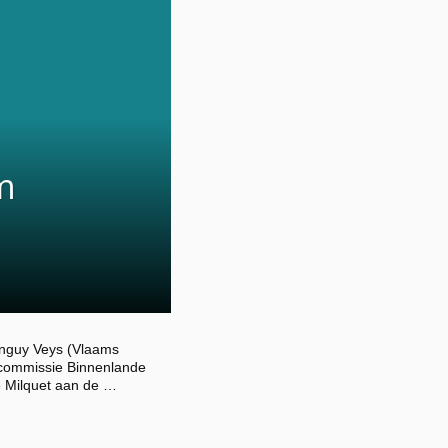
m
anguy Veys (Vlaams
 commissie Binnenlande
e Milquet aan de …