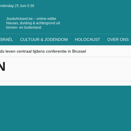
nderdag 25 Juni 0:36
JoodsActueel.be – online editie
Nieuws, duiding & achtergrond uit
binnen- en buitenland
ISRAËL
CULTUUR & JODENDOM
HOLOCAUST
OVER ONS
s leven centraal tijdens conferentie in Brussel
ere Westen minderheden begrijpt”, Jinnih Beels (Vooruit)
N
rassing van Oost-Europa
laagdenbank”
nwerking met Mishpacha voor kosher travel en simchas wereldwijd