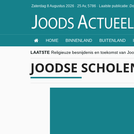
Zaterdag 8 Augustus 2026
·
25 Av, 5786
·
Laatste publicatie:
Do
HOME
BINNENLAND
BUITENLAND
LAATSTE
Religieuze besnijdenis en toekomst van Jood
“Besnijdenisdebat toont hoe moeilijk seculi
JOODSE SCHOLE
CITYTRIP | ROEMENIË – Boekarest: de ver
“Vandaag zit elke Jood in België op de bek
goKosher lanceert nieuwe website en same