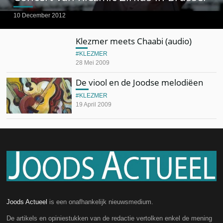
10 December 2012
Klezmer meets Chaabi (audio)
KLEZMER
28 Mei 2009
De viool en de Joodse melodiëen
KLEZMER
19 April 2009
Joods Actueel
is een onafhankelijk nieuwsmedium.
De artikels en opiniestukken van de redactie vertolken enkel de mening