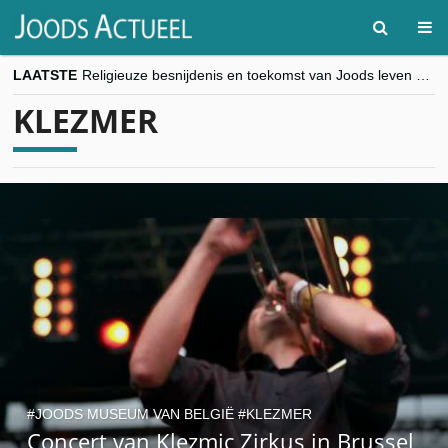
LAATSTE
Religieuze besnijdenis en toekomst van Joods leven centraal tijdens conferentie in Brussel
“Besnijdenisdebat toont hoe moeilijk seculiere Westen minderheden begrijpt”, Jinnih Beels (Vooruit)
KLEZMER
CITYTRIP | ROEMENIË – Boekarest: de verrassing van Oost-Europa
“Vandaag zit elke Jood in België op de beklaagdenbank”
goKosher lanceert nieuwe website en samenwerking met Mishpacha voor kosher travel en simchas wereldwijd
JOODS MUSEUM VAN BELGIË
KLEZMER
Concert van Klezmic Zirkus in Brussel