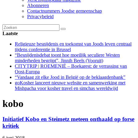
Abonneren
Contactnummers Joodse gemeenschap
Privacybeleid
Laatste
Religieuze besnijdenis en toekomst van Joods leven centraal
tijdens conferentie in Brussel
“Besnijdenisdebat toont hoe moeilijk seculiere Westen
minderheden begrijpt”, Jinnih Beels (Vooruit)
CITYTRIP | ROEMENIË – Boekarest: de verrassing van
Oost-Europa
“Vandaag zit elke Jood in België op de beklaagdenbank”
goKosher lanceert nieuwe website en samenwerking met
Mishpacha voor kosher travel en simchas wereldwijd
kobo
Initiatief Kobo en Steimetz meteen onthaald op forse
kritiek
6 juni 2018