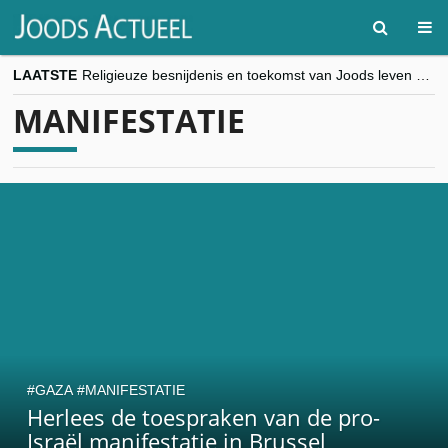
LAATSTE
Religieuze besnijdenis en toekomst van Joods leven centraal tijdens conferentie in Brussel
“Besnijdenisdebat toont hoe moeilijk seculiere Westen minderheden begrijpt”, Jinnih Beels (Vooruit)
MANIFESTATIE
CITYTRIP | ROEMENIË – Boekarest: de verrassing van Oost-Europa
“Vandaag zit elke Jood in België op de beklaagdenbank”
goKosher lanceert nieuwe website en samenwerking met Mishpacha voor kosher travel en simchas wereldwijd
GAZA
MANIFESTATIE
Herlees de toespraken van de pro-
Israël manifestatie in Brussel