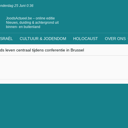
nderdag 25 Juni 0:36
JoodsActueel.be – online editie
Nieuws, duiding & achtergrond uit
binnen- en buitenland
ISRAËL
CULTUUR & JODENDOM
HOLOCAUST
OVER ONS
s leven centraal tijdens conferentie in Brussel
ere Westen minderheden begrijpt”, Jinnih Beels (Vooruit)
rassing van Oost-Europa
laagdenbank”
nwerking met Mishpacha voor kosher travel en simchas wereldwijd