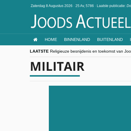
Zaterdag 8 Augustus 2026
·
25 Av, 5786
·
Laatste publicatie:
Do
HOME
BINNENLAND
BUITENLAND
LAATSTE
Religieuze besnijdenis en toekomst van Jood
“Besnijdenisdebat toont hoe moeilijk seculi
MILITAIR
CITYTRIP | ROEMENIË – Boekarest: de ver
“Vandaag zit elke Jood in België op de bek
goKosher lanceert nieuwe website en same