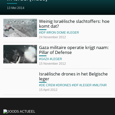
13 Mei 2014
Weinig Israëlische slachtoffers: hoe
komt dat?
IDF
IRON DOME
LEGER
24 November 2012
Gaza militaire operatie krijgt naam:
Pillar of Defense
GAZA
LEGER
15 November 2012
Israëlische drones in het Belgische
leger
DE CREM
DRONES
IDF
LEGER
MILITAIR
15 April 2012