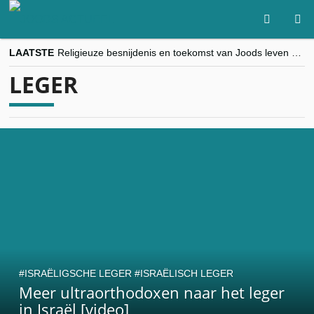
LAATSTE
Religieuze besnijdenis en toekomst van Joods leven centraal tijdens conferentie in Brussel
“Besnijdenisdebat toont hoe moeilijk seculiere Westen minderheden begrijpt”, Jinnih Beels (Vooruit)
LEGER
CITYTRIP | ROEMENIË – Boekarest: de verrassing van Oost-Europa
“Vandaag zit elke Jood in België op de beklaagdenbank”
goKosher lanceert nieuwe website en samenwerking met Mishpacha voor kosher travel en simchas wereldwijd
ISRAËLIGSCHE LEGER
ISRAËLISCH LEGER
Meer ultraorthodoxen naar het leger
in Israël [video]