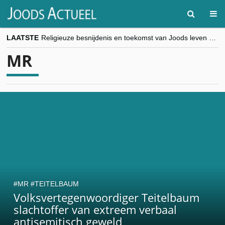
LAATSTE
Religieuze besnijdenis en toekomst van Joods leven centraal tijdens conferentie in Brussel
“Besnijdenisdebat toont hoe moeilijk seculiere Westen minderheden begrijpt”, Jinnih Beels (Vooruit)
MR
CITYTRIP | ROEMENIË – Boekarest: de verrassing van Oost-Europa
“Vandaag zit elke Jood in België op de beklaagdenbank”
goKosher lanceert nieuwe website en samenwerking met Mishpacha voor kosher travel en simchas wereldwijd
MR
TEITELBAUM
Volksvertegenwoordiger Teitelbaum
slachtoffer van extreem verbaal
antisemitisch geweld