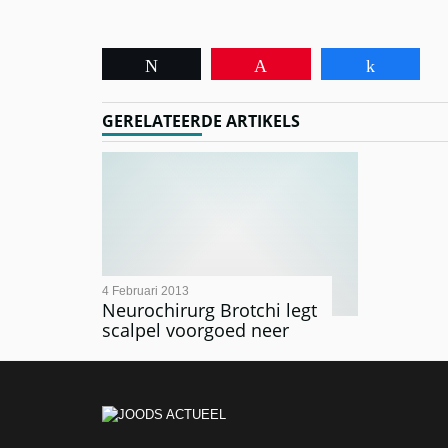
Tweet
Pin
Share
GERELATEERDE ARTIKELS
4 Februari 2013
Neurochirurg Brotchi legt
scalpel voorgoed neer