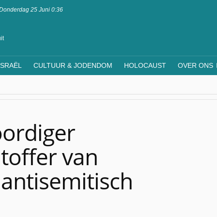
Donderdag 25 Juni 0:36
it
ISRAËL
CULTUUR & JODENDOM
HOLOCAUST
OVER ONS
ordiger
toffer van
antisemitisch