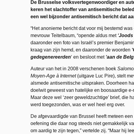
De Brusselse volksvertegenwoordiger en aute
keren het slachtoffer van antisemitische bele
een wel bijzonder antisemitisch bericht dat a
“Het anonieme bericht dat voor mij bestemd was
mevrouw Teitelbaum, “opende aldus met
‘Joods
daaronder een foto van Israël’s premier Benjamin
kraag van zijn hemd, en daaronder de woorden
‘
gedegenereerden
‘ en besloot met
‘aan de Bel
Auteur van het in 2008 verschenen boek
Salomon
Moyen-Age à Internet
(uitgave Luc Pire), stelt m
alsmede antisemitische uitspraken. Doorheen haar l
doelwit geweest van hatelijke en boosaardige e-
Maar deze wel ‘zeer geweldzuchtige’ brief, die 
werd toegezonden, was er wel heel erg over.
De afgevaardigde van Brussel heeft meteen een 
oefening die daar nog steeds niet gemakkelijk val
om aardig te zijn tegen,” vertelde zij. “Maar hij l