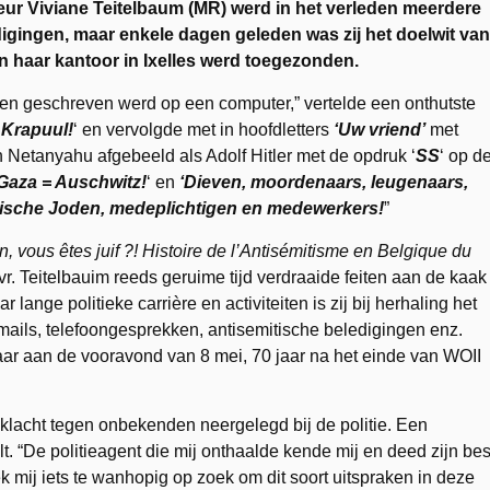
ur Viviane Teitelbaum (MR) werd in het verleden meerdere
digingen, maar enkele dagen geleden was zij het doelwit van
an haar kantoor in Ixelles werd toegezonden.
 en geschreven werd op een computer,” vertelde een onthutste
 Krapuul!
‘ en vervolgde met in hoofdletters
‘Uw vriend’
met
 Netanyahu afgebeeld als Adolf Hitler met de opdruk ‘
SS
‘ op d
Gaza = Auschwitz!
‘ en
‘Dieven, moordenaars, leugenaars,
gische Joden, medeplichtigen en medewerkers!
”
, vous êtes juif ?! Histoire de l’Antisémitisme en Belgique du
evr. Teitelbauim reeds geruime tijd verdraaide feiten aan de kaak
ange politieke carrière en activiteiten is zij bij herhaling het
mails, telefoongesprekken, antisemitische beledigingen enz.
haar aan de vooravond van 8 mei, 70 jaar na het einde van WOII
klacht tegen onbekenden neergelegd bij de politie. Een
t. “De politieagent die mij onthaalde kende mij en deed zijn bes
eek mij iets te wanhopig op zoek om dit soort uitspraken in deze