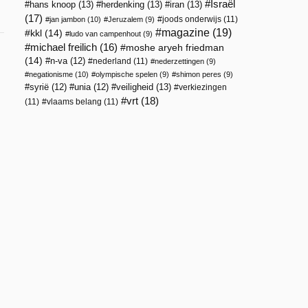
Israël
hans knoop
(13)
herdenking
(13)
iran
(13)
(17)
joods onderwijs
(11)
jan jambon
(10)
Jeruzalem
(9)
magazine
(19)
kkl
(14)
ludo van campenhout
(9)
michael freilich
(16)
moshe aryeh friedman
(14)
n-va
(12)
nederland
(11)
nederzettingen
(9)
negationisme
(10)
olympische spelen
(9)
shimon peres
(9)
veiligheid
(13)
syrië
(12)
unia
(12)
verkiezingen
vrt
(18)
(11)
vlaams belang
(11)