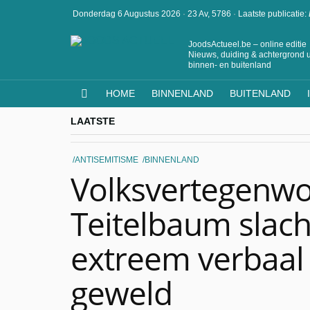
Donderdag 6 Augustus 2026
·
23 Av, 5786
·
Laatste publicatie:
JoodsActueel.be – online editie
Nieuws, duiding & achtergrond u
binnen- en buitenland
HOME
BINNENLAND
BUITENLAND
LAATSTE
ANTISEMITISME
BINNENLAND
Volksvertegenwo
Teitelbaum slach
extreem verbaal 
geweld