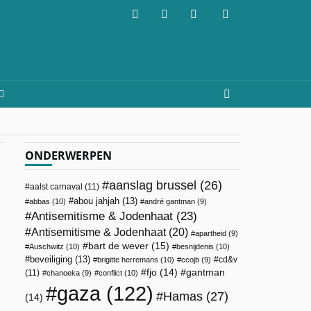
ONDERWERPEN
aanslag brussel
(26)
aalst carnaval
(11)
abou jahjah
(13)
abbas
(10)
andré gantman
(9)
Antisemitisme & Jodenhaat
(23)
Antisemitisme & Jodenhaat
(20)
apartheid
(9)
bart de wever
(15)
Auschwitz
(10)
besnijdenis
(10)
beveiliging
(13)
cd&v
brigitte herremans
(10)
ccojb
(9)
fjo
(14)
gantman
(11)
chanoeka
(9)
conflict
(10)
gaza
(122)
Hamas
(27)
(14)