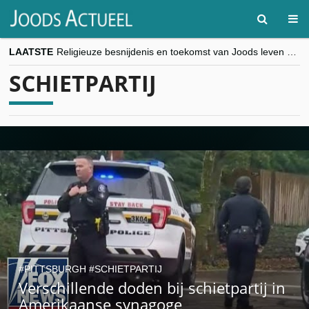
LAATSTE
Religieuze besnijdenis en toekomst van Joods leven centraal tijdens conferentie in Brussel
“Besnijdenisdebat toont hoe moeilijk seculiere Westen minderheden begrijpt”, Jinnih Beels (Vooruit)
SCHIETPARTIJ
CITYTRIP | ROEMENIË – Boekarest: de verrassing van Oost-Europa
“Vandaag zit elke Jood in België op de beklaagdenbank”
goKosher lanceert nieuwe website en samenwerking met Mishpacha voor kosher travel en simchas wereldwijd
PITTSBURGH
SCHIETPARTIJ
Verschillende doden bij schietpartij in
Amerikaanse synagoge