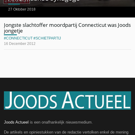
27 Oktober 2018
Jongste slachtoffer moordpartij Connecticut was Joods
jongetje
CONNECTICUT
SCHIETPARTIJ
16 December 2012
Joods Actueel
is een onafhankelijk nieuwsmedium.
De artikels en opiniestukken van de redactie vertolken enkel de mening