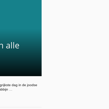
 alle
rijkste dag in de joodse
Rabbijn …