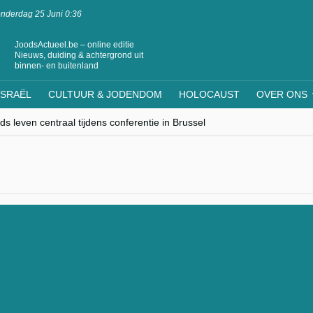
nderdag 25 Juni 0:36
JoodsActueel.be – online editie
Nieuws, duiding & achtergrond uit
binnen- en buitenland
ISRAËL
CULTUUR & JODENDOM
HOLOCAUST
OVER ONS
s leven centraal tijdens conferentie in Brussel
ere Westen minderheden begrijpt”, Jinnih Beels (Vooruit)
rassing van Oost-Europa
laagdenbank”
nwerking met Mishpacha voor kosher travel en simchas wereldwijd