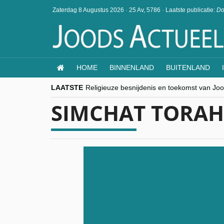
Zaterdag 8 Augustus 2026
·
25 Av, 5786
·
Laatste publicatie:
Do
HOME
BINNENLAND
BUITENLAND
LAATSTE
Religieuze besnijdenis en toekomst van Jood
“Besnijdenisdebat toont hoe moeilijk seculi
SIMCHAT TORAH
CITYTRIP | ROEMENIË – Boekarest: de ver
“Vandaag zit elke Jood in België op de bek
goKosher lanceert nieuwe website en same