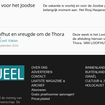
 voor het Joodse
De vakantie is voorbij en voor de Joods
belangrijk moment aan. Het Rosj Hasjana
ofhut en vreugde om de Thora
Deze week is het Loof
de afsluiting hiervan 
MCHAT TORAH
Thora. VAN LOOFH
eptember 2010
OVER ONS
BINNENLAND
ADVERTEREN
BUITENLAND
CONTACT
ISRAËL
LAATSTE MAGAZINE &
CULTUUR & 
ARCHIEF
HOLOCAUST
Abonneren
Gratis proefnummer aanvragen!
el de mening van
Privacybeleid
emeenschap. De