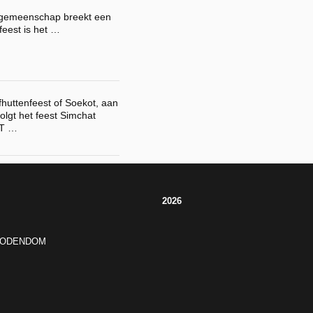
e gemeenschap breekt een
feest is het …
huttenfeest of Soekot, aan
volgt het feest Simchat
UT …
2026
JODENDOM