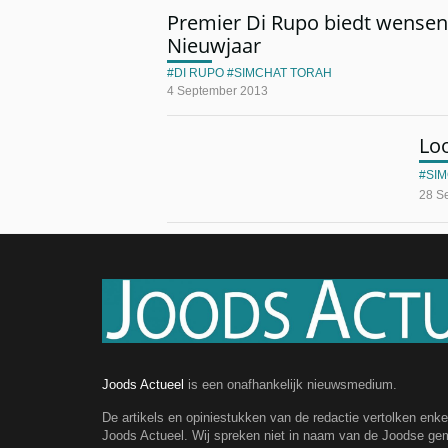
Premier Di Rupo biedt wensen
Nieuwjaar
DI RUPO
SIMCHAT TORAH
4 September 2013
Lo
SI
28 S
Joods Actueel
is een onafhankelijk nieuwsmedium.
De artikels en opiniestukken van de redactie vertolken enk
Joods Actueel. Wij spreken niet in naam van de Joodse g