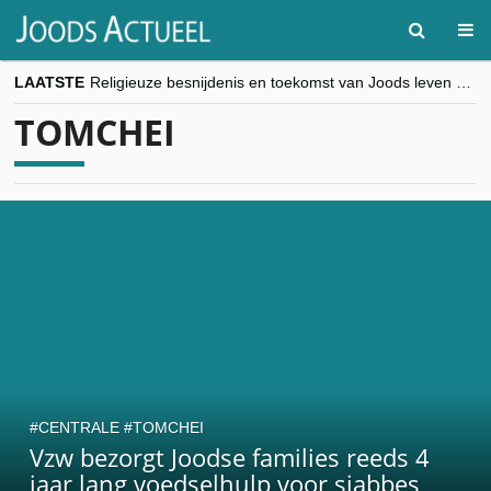
LAATSTE
Religieuze besnijdenis en toekomst van Joods leven centraal tijdens conferentie in Brussel
“Besnijdenisdebat toont hoe moeilijk seculiere Westen minderheden begrijpt”, Jinnih Beels (Vooruit)
TOMCHEI
CITYTRIP | ROEMENIË – Boekarest: de verrassing van Oost-Europa
“Vandaag zit elke Jood in België op de beklaagdenbank”
goKosher lanceert nieuwe website en samenwerking met Mishpacha voor kosher travel en simchas wereldwijd
CENTRALE
TOMCHEI
Vzw bezorgt Joodse families reeds 4
jaar lang voedselhulp voor sjabbes