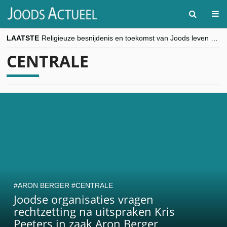
LAATSTE
Religieuze besnijdenis en toekomst van Joods leven centraal tijdens conferentie in Brussel
“Besnijdenisdebat toont hoe moeilijk seculiere Westen minderheden begrijpt”, Jinnih Beels (Vooruit)
CENTRALE
CITYTRIP | ROEMENIË – Boekarest: de verrassing van Oost-Europa
“Vandaag zit elke Jood in België op de beklaagdenbank”
goKosher lanceert nieuwe website en samenwerking met Mishpacha voor kosher travel en simchas wereldwijd
ARON BERGER
CENTRALE
Joodse organisaties vragen
rechtzetting na uitspraken Kris
Peeters in zaak Aron Berger