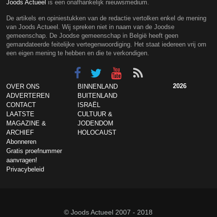
Joods Actueel
is een onafhankelijk nieuwsmedium.
De artikels en opiniestukken van de redactie vertolken enkel de mening
van Joods Actueel. Wij spreken niet in naam van de Joodse
gemeenschap. De Joodse gemeenschap in België heeft geen
gemandateerde feitelijke vertegenwoordiging. Het staat iedereen vrij om
een eigen mening te hebben en die te verkondigen.
2026
OVER ONS
BINNENLAND
ADVERTEREN
BUITENLAND
CONTACT
ISRAËL
LAATSTE
CULTUUR &
MAGAZINE &
JODENDOM
ARCHIEF
HOLOCAUST
Abonneren
Gratis proefnummer
aanvragen!
Privacybeleid
© Joods Actueel 2007 - 2018