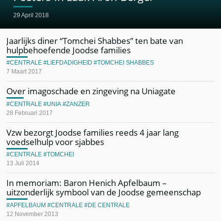
29 April 2018
Jaarlijks diner “Tomchei Shabbes” ten bate van
hulpbehoefende Joodse families
CENTRALE
LIEFDADIGHEID
TOMCHEI SHABBES
7 Maart 2017
Over imagoschade en zingeving na Uniagate
CENTRALE
UNIA
ZANZER
28 Februari 2017
Vzw bezorgt Joodse families reeds 4 jaar lang
voedselhulp voor sjabbes
CENTRALE
TOMCHEI
13 Juli 2014
In memoriam: Baron Henich Apfelbaum –
uitzonderlijk symbool van de Joodse gemeenschap
APFELBAUM
CENTRALE
DE CENTRALE
12 November 2013