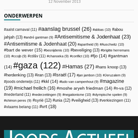
12 November 2013
ONDERWERPEN
aanslag brussel
(26)
abou
aalst carnaval
(11)
abbas
(10)
Antisemitisme & Jodenhaat
(23)
jahjah
(13)
andré gantman
(9)
Antisemitisme & Jodenhaat
(20)
apartheid
(9)
Auschwitz
(10)
bart de wever
(15)
beveiliging
(13)
besnijdenis
(10)
brigitte herremans
fjo
(14)
gantman
cd&v
(11)
(10)
ccojb
(9)
chanoeka
(9)
conflict
(10)
gaza
(122)
Hamas
(27)
(14)
hans knoop
(13)
Israël
(17)
herdenking
(13)
iran
(13)
jan jambon
(10)
Jeruzalem
(9)
magazine
kkl
(14)
joods onderwijs
(11)
ludo van campenhout
(9)
(19)
michael freilich
(16)
moshe aryeh friedman
(14)
n-va
(12)
nederland
(11)
nederzettingen
(9)
negationisme
(10)
olympische spelen
(9)
veiligheid
(13)
syrië
(12)
unia
(12)
verkiezingen
(11)
shimon peres
(9)
vrt
(18)
vlaams belang
(11)