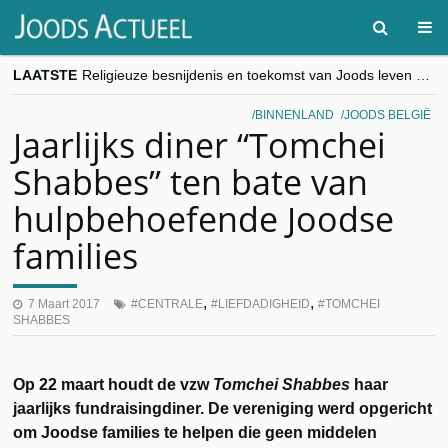
LAATSTE
Religieuze besnijdenis en toekomst van Joods leven centraal tijdens conferentie in Brussel
“Besnijdenisdebat toont hoe moeilijk seculiere Westen minderheden begrijpt”, Jinnih Beels (Vooruit)
CITYTRIP | ROEMENIË – Boekarest: de verrassing van Oost-Europa
BINNENLAND
JOODS BELGIË
“Vandaag zit elke Jood in België op de beklaagdenbank”
Jaarlijks diner “Tomchei
goKosher lanceert nieuwe website en samenwerking met Mishpacha voor kosher travel en simchas wereldwijd
Shabbes” ten bate van
hulpbehoefende Joodse
families
,
,
7 Maart 2017
CENTRALE
LIEFDADIGHEID
TOMCHEI
SHABBES
Op 22 maart houdt de vzw
Tomchei Shabbes
haar
jaarlijks fundraisingdiner. De vereniging werd opgericht
om Joodse families te helpen die geen middelen