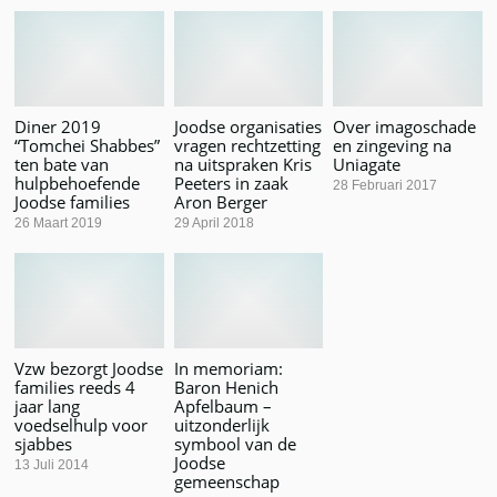
Diner 2019
Joodse organisaties
Over imagoschade
“Tomchei Shabbes”
vragen rechtzetting
en zingeving na
ten bate van
na uitspraken Kris
Uniagate
hulpbehoefende
Peeters in zaak
28 Februari 2017
Joodse families
Aron Berger
26 Maart 2019
29 April 2018
Vzw bezorgt Joodse
In memoriam:
families reeds 4
Baron Henich
jaar lang
Apfelbaum –
voedselhulp voor
uitzonderlijk
sjabbes
symbool van de
Joodse
13 Juli 2014
gemeenschap