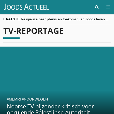
LAATSTE
Religieuze besnijdenis en toekomst van Joods leven centraal tijdens conferentie in Brussel
“Besnijdenisdebat toont hoe moeilijk seculiere Westen minderheden begrijpt”, Jinnih Beels (Vooruit)
TV-REPORTAGE
CITYTRIP | ROEMENIË – Boekarest: de verrassing van Oost-Europa
“Vandaag zit elke Jood in België op de beklaagdenbank”
goKosher lanceert nieuwe website en samenwerking met Mishpacha voor kosher travel en simchas wereldwijd
MEMRI
NOORWEGEN
Noorse TV bijzonder kritisch voor
opruiende Palestijnse Autoriteit