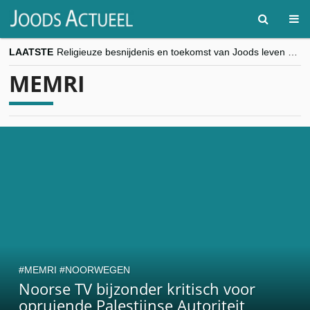
LAATSTE
Religieuze besnijdenis en toekomst van Joods leven centraal tijdens conferentie in Brussel
“Besnijdenisdebat toont hoe moeilijk seculiere Westen minderheden begrijpt”, Jinnih Beels (Vooruit)
MEMRI
CITYTRIP | ROEMENIË – Boekarest: de verrassing van Oost-Europa
“Vandaag zit elke Jood in België op de beklaagdenbank”
goKosher lanceert nieuwe website en samenwerking met Mishpacha voor kosher travel en simchas wereldwijd
MEMRI
NOORWEGEN
Noorse TV bijzonder kritisch voor
opruiende Palestijnse Autoriteit