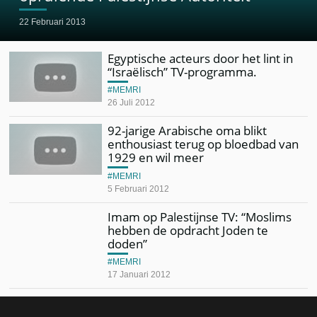
22 Februari 2013
Egyptische acteurs door het lint in
“Israëlisch” TV-programma.
MEMRI
26 Juli 2012
92-jarige Arabische oma blikt
enthousiast terug op bloedbad van
1929 en wil meer
MEMRI
5 Februari 2012
Imam op Palestijnse TV: “Moslims
hebben de opdracht Joden te
doden”
MEMRI
17 Januari 2012